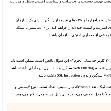
، مقصد، تهدید، دسته‌بندی وب‌سایت و سیاست امنیتی تحلیل و مدیریت
برای یک شرکت کوچک، FortiGate می‌تواند جلوی دسترسی‌های ناامن، سایت‌های مخرب، بدافزارها و VPNهای غیرمجاز را بگیرد. برای یک سازمان
 ارتباط امن بین شعب، SD-WAN، مدیریت مسیرهای اینترنت و امنیت چندلایه را فراهم کند. برای دیتاسنتر یا شبکه
یکی از اشتباه‌های رایج در خرید FortiGate این است که کاربر فقط می‌پرسد: «برای ۳۰ کاربر چه مدلی بخرم؟» این سؤال ناقص است. ممکن است یک
شرکت ۳۰ کاربر داشته باشد اما اینترنت ۲۰۰ مگابیت، SSL Inspection فعال، VPN بین شعب، Web Filtering سنگین و چند سرویس داخلی داشته باشد.
پس تعداد کاربر فقط یکی از معیارهاست. معیارهای مهم‌تر شامل نوع ترافیک، سرعت لینک، تعداد Session، نیاز امنیتی، تعداد شعب، نوع لایسنس و
الاً یا مدل ضعیف می‌خرید یا بی‌دلیل هزینه مدل بالاتر می‌دهید.