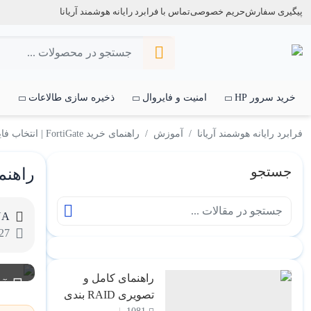
پیگیری سفارش
حریم خصوصی
تماس با فرابرد رایانه هوشمند آریانا
خرید سرور HP
امنیت و فایروال
ذخیره سازی طالاعات
س
فرابرد رایانه هوشمند آریانا
آموزش
راهنمای خرید FortiGate | انتخاب فایروال فورتی‌نت برای شرکت‌ها
جستجو
راهنمای خرید FortiGate
NA
27
راهنمای کامل و
آ
تصویری RAID بندی