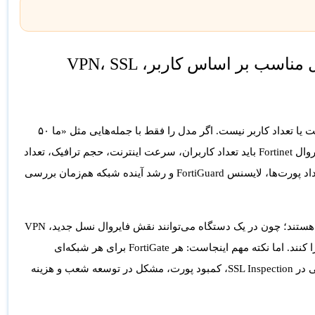
راهنمای خرید FortiGate برای شرکت‌ها؛ انتخاب مدل مناسب بر اساس کاربر، VPN، SSL
برای یک شرکت یا سازمان، فقط انتخاب یک فایروال بر اساس قیمت یا تعداد کاربر نیست. اگر مدل را فقط با جمله‌هایی مثل «ما ۵۰
کاربر داریم چه فایروالی بخریم؟» انتخاب کنید، احتمال خطا بالاست. در انتخاب فایروال Fortinet باید تعداد کاربران، سرعت اینترنت، حجم ترافیک، تعداد
شعب، نیاز به VPN، فعال بودن IPS، Web Filtering، SSL Inspection، SD-WAN، تعداد پورت‌ها، لایسنس FortiGuard و رشد آینده شبکه هم‌زمان بررسی
از محبوب‌ترین گزینه‌ها برای امنیت شبکه سازمانی هستند؛ چون در یک دستگاه می‌توانند نقش فایروال نسل جدید، VPN
هر FortiGate برای هر شبکه‌ای
. انتخاب اشتباه مدل می‌تواند باعث کندی اینترنت، افت VPN، ناتوانی در SSL Inspection، کمبود پورت، مشکل در توسعه شعب و هزینه