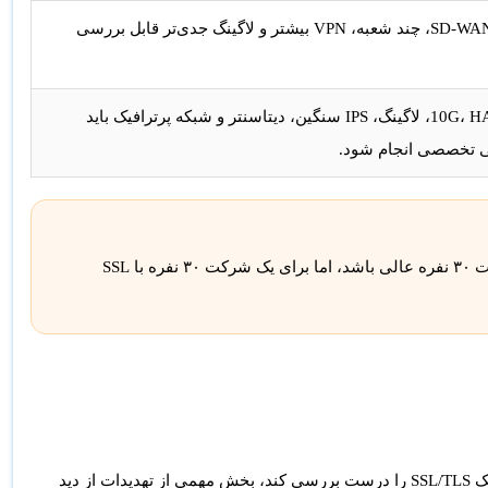
برای SD-WAN، چند شعبه، VPN بیشتر و لاگینگ جدی‌تر قابل بررسی
برای 10G، HA، لاگینگ، IPS سنگین، دیتاسنتر و شبکه پرترافیک باید
 تخصصی انجام شود.
جدول بالا جایگزین مشاوره فنی نیست. مثلاً FG-70G ممکن است برای یک شرکت ۳۰ نفره عالی باشد، اما برای یک شرکت ۳۰ نفره با SSL
امروز بخش بزرگی از ترافیک اینترنت رمزنگاری‌شده است. اگر فایروال نتواند ترافیک SSL/TLS را درست بررسی کند، بخش مهمی از تهدیدات از دید