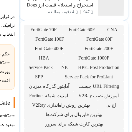
استخراج و استعلام قیمت ارز Dogs
947
4 دقیقه مطالعه
در
فرابر
FortiGate 70F
FortiGate 60F
CNA
انتخاب 
FortiGate 100F
FortiGate 80F
FortiGate 400F
FortiGate 200F
حکم خ
HBA
FortiGate 1000F
Service Pack
NIC
HPE، Post Production
SPP
Service Pack for ProLiant
افت Performance و ریسک امنیتی پس می‌گیرد.
URL Filtering چیست
آداپتور گذرگاه میزبان
آموزش نصب V2Ray
امنیت شبکه Fortinet
FortiGate چیست و چر
اچ پی
بهترین روش راه‌اندازی V2Ray
بهترین فایروال برای شرکت‌ها
ortiGate
بهترین کارت شبکه برای سرور