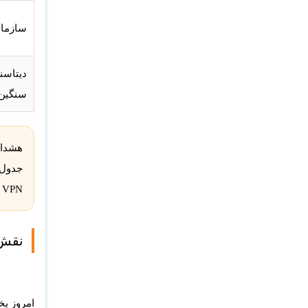
سازمان
دیتاسنت
سنگین
هشدار
Inspection، VPN سنگین
نقش SSL Inspection در انتخاب