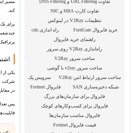
تفاوت URL Filtering و DNS Filtering
مسیر این
کند.
تفاوت کارت HBA و NIC
تنظیمات V2Ray در لینوکس
خرید فایروال FortiGate
راه اندازی cdn
راهنمای خرید فایروال
پرترافیک، مدل‌های بالاتر FortiGate می‌ت
راه‌اندازی V2Ray روی سرور
ساخت سرور V2Ray
اشتباه رایج:
ساخت سرور v2ray با گوشی
ساخت سرور ارتباط امن V2Ray
سرویس پک
شبکه ذخیره‌سازی SAN
فایروال Fortinet
در مقابل، ممکن است یک شرکت ۰
فایروال برای سازمان‌های بزرگ
فایروال برای کسب‌وکارهای کوچک
قابلیت‌ه
فایروال مناسب سازمان‌ها
قیمت فایروال Fortinet
نکته خ