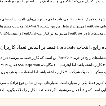
ترنت را کنترل نمی‌کند؛ بلکه می‌تواند ترافیک را بر اساس کاربر، برنامه
چندشعبه‌ای، FortiGate می‌تواند
وانند در کنار FortiAnalyzer و FortiManager بخشی از معماری امنیتی سازمان باشند.
 انتخاب FortiGate فقط بر اساس تعداد کاربران
۷ کاربر داشته باشد اما استفاده سبک‌تر، بدون VPN سنگین و بدون SSL Inspection داشته باشد.
ایی است که واقعاً فعال می‌شوند. اگر فقط تعداد کاربر را ملاک بگیرید، احتم
رید: