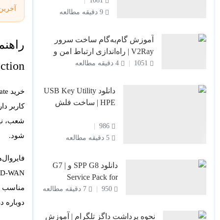
سرورهای HP: از
1081
آخرین
16 خرداد 1405
مبتدی تا پیشرفته
9 دقیقه مطالعه
آموزش گام‌به‌گام ساخت سرور
V2Ray | راه‌اندازی ارتباط امن و
پرسرعت
Inspection
1051
4 دقیقه مطالعه
دانلود USB Key Utility
خرید FortiGate
HPE | ساخت فلش
بوتیبل سرور HP برای
SPP و Intelligent
986
شود.
Provisioning
5 دقیقه مطالعه
فایروال‌
دانلود SPP G8 و G7 |
Gateway، SD-WAN، کنترل اپلیکیشن،  Filtering
Service Pack for
مناسب 
ProLiant سرور HP
950
7 دقیقه مطالعه
دوباره د
نحوه برداشت داگز تلگرام | آموزش