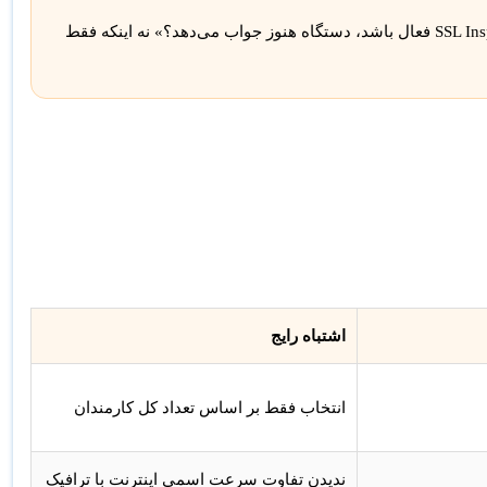
در انتخاب FortiGate همیشه بپرسید: «وقتی IPS، Web Filtering، VPN و SSL Inspection فعال باشد، دستگاه هنوز جواب می‌دهد؟» نه اینکه فقط
اشتباه رایج
انتخاب فقط بر اساس تعداد کل کارمندان
ندیدن تفاوت سرعت اسمی اینترنت با ترافیک