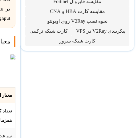
مقایسه فایروال Fortinet
مقایسه کارت HBA و CNA
hroughput
نحوه نصب V2Ray روی اوبونتو
پیکربندی V2Ray در VPS
کارت شبکه ترکیبی
معیارها
کارت شبکه سرور
معیار 
تعداد ک
همزما
سرعت ا