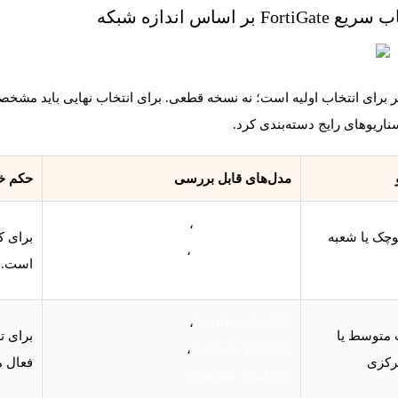
FortiGat بر اساس اندازه شبکه
 برای انتخاب اولیه است؛ نه نسخه قطعی. برای انتخاب نهایی باید مشخص
ریوهای رایج دسته‌بندی کرد.
مدل‌های قابل بررسی
حکم خ
،
FortiGate FG-40F
وچک یا شعبه
،
FortiGate FG-50G
است.
FortiGate FG-70G
،
FortiGate FG-80F
متوسط یا
،
FortiGate FG-90G
رکزی
فعال م
FortiGate FG-100F