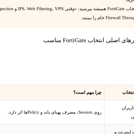
Firewall T خام را ببینید.
ی اصلی انتخاب FortiGate مناسب
انتخاب
چرا مهم است؟
اربران
روی Session، مصرف پهنای باند و Policyها اثر دارد.
ن
ینترنت و