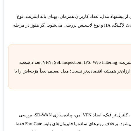
عنی قبل از پیشنهاد مدل، تعداد کاربران همزمان، پهنای باند اینترنت، نوع
ترافیک، تعداد شعب، نیاز به Site-to-Site VPN، Remote Access VPN، SSL Inspection، لاگینگ، HA و نوع لایسنس بررسی می‌شود. اگر هنوز در مرحله
FortiGate را فقط با تعداد کاربر انتخاب نکنید. برای انتخاب درست باید سرعت اینترنت، VPN، SSL Inspection، IPS، Web Filtering، تعداد شعب،
که را با هم ببینید. مدل ارزان‌تر همیشه اقتصادی‌تر نیست؛ مدل ضعیف بعداً هزینه‌اش را با
خانواده فایروال‌های نسل جدید Fortinet است که برای محافظت از شبکه، کنترل ترافیک، ایجاد VPN امن، پیاده‌سازی SD-WAN، بررسی
تهدیدات، فیلترینگ وب، کنترل اپلیکیشن‌ها و مدیریت دسترسی کاربران استفاده می‌شود. برخلاف روترهای ساده یا فایروال‌های پایه، FortiGate فقط