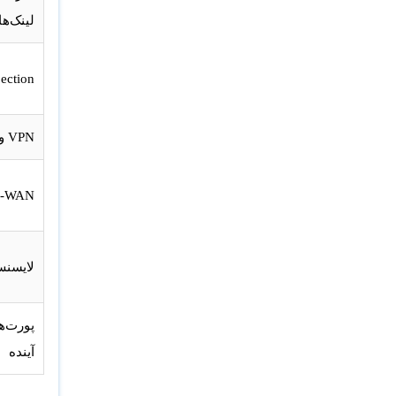
لینک‌ها
ection
VPN و تعداد شعب
D-WAN
لایسنس iGuard
پورت‌ه
آینده