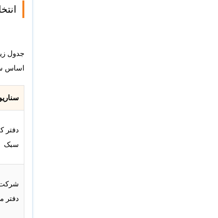
انتخاب سریع e
جدول زیر
اساس سنا
سناریو
دفتر ک
سبک
شرکت 
دفتر م