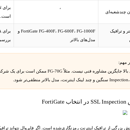
،
FortiGate FG-101F
 چندشعبه‌ای
FortiGate FG-200F
است.
ر و ترافیک
FortiGate FG-400F، FG-600F، FG-1000F و
مدل‌های بالاتر
بررسی
 مهم:
 و چند لینک اینترنت، مدل بالاتر منطقی‌تر شود.
 FortiGate