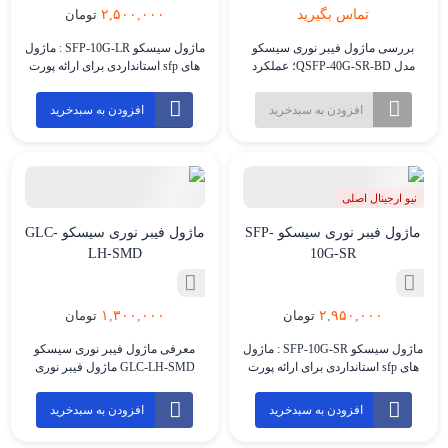
تماس بگیرید
۲,۵۰۰,۰۰۰
تومان
بررسی ماژول فیبر نوری سیسکو
ماژول سیسکو SFP-10G-LR : ماژول
مدل QSFP-40G-SR-BD؛ عملکرد
های sfp استانداردی برای ارائه پورت
بهینه در شبکه‌های 40G معرفی
های 10/100/1000 بر روی رسانه فیبر
ماژول فیبر نوری سیسکو مدل
نوری و یا مس هستند . این ماژول ها
افزودن به سبدخرید
افزودن به سبدخرید
QSFP-40G-SR-BD ماژول Cisco
به صورت هات پلاگ هستند و در حین
QSFP-40G-SR-BD یکی از
کار کرد دستگاه قابلیت اضافه شدن
ماژول‌های پیشرفته QSFP (Quad
و یا بر عکس را دارند . ویژگی SFP-
Small Form-Factor Pluggable) است
10G-LR ارائه انواع پورت های
که برای انتقال داده با سرعت 40
گیگابایت بر […]
نیو ارجینال اصلی
گیگابیت بر ثانیه (40GBASE-SR-BD)
طراحی شده است. این ماژول با
ماژول فیبر نوری سیسکو SFP-
ماژول فیبر نوری سیسکو GLC-
استفاده از فناوری Bi-Directional (دو
LH-SMD
10G-SR
طرفه)، […]
۱,۳۰۰,۰۰۰
۲,۹۵۰,۰۰۰
تومان
تومان
ماژول سیسکو SFP-10G-SR : ماژول
معرفی ماژول فیبر نوری سیسکو
های sfp استانداردی برای ارائه پورت
GLC-LH-SMD ماژول فیبر نوری
های 10/100/1000 بر روی رسانه فیبر
Cisco GLC-LH-SMD یکی از
نوری و یا مس هستند . این ماژول ها
پرکاربردترین ماژول‌های SFP (Small
افزودن به سبدخرید
افزودن به سبدخرید
به صورت هات پلاگ هستند و در حین
Form-factor Pluggable) است که برای
کار کرد دستگاه قابلیت اضافه شدن
ارتباطات گیگابیتی (1Gbps) در