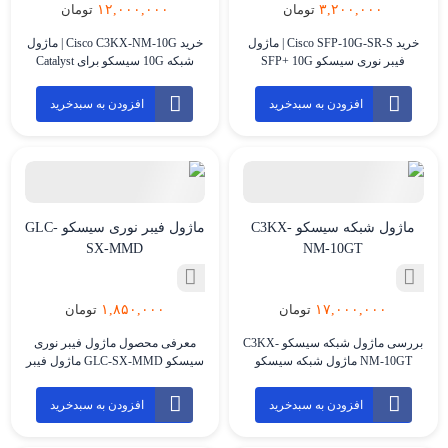
۱۲,۰۰۰,۰۰۰
۳,۲۰۰,۰۰۰
تومان
تومان
خرید Cisco SFP-10G-SR-S | ماژول
خرید Cisco C3KX-NM-10G | ماژول
فیبر نوری سیسکو SFP+ 10G
شبکه 10G سیسکو برای Catalyst
مالتی‌مود ماژول فیبر نوری Cisco
3560X و 3750X کارت ماژول
SFP-10G-SR-S یک ترنسیور SFP+
سیسکو مدل Cisco C3KX-NM-10G
افزودن به سبدخرید
افزودن به سبدخرید
10GbE از سری S-Class سیسکو
یک ماژول Uplink برای سوئیچ‌های
است که برای اتصال پرسرعت
سری Cisco Catalyst 3560-X و Cisco
تجهیزات شبکه در فاصله‌های کوتاه
Catalyst 3750-X است که امکان
طراحی شده است. این ماژول با
ارتقای ارتباطات شبکه به لینک‌های
استاندارد 10GBASE-SR، طول موج
1GbE و 10GbE را فراهم می‌کند. این
850 نانومتر، کانکتور Dual LC و
ماژول برای سازمان‌هایی مناسب
پشتیبانی از فیبر Multi-mode / […]
است که از سوئیچ‌های […]
ماژول شبکه سیسکو C3KX-
ماژول فیبر نوری سیسکو GLC-
SX-MMD
NM-10GT
۱,۸۵۰,۰۰۰
۱۷,۰۰۰,۰۰۰
تومان
تومان
بررسی ماژول شبکه سیسکو C3KX-
معرفی محصول ماژول فیبر نوری
NM-10GT ماژول شبکه سیسکو
سیسکو GLC-SX-MMD ماژول فیبر
مدل C3KX-NM-10GT یک افزونه
نوری سیسکو مدل GLC-SX-MMD
قدرتمند و پرکاربرد برای سری
یکی از پرکاربردترین ماژول‌های فیبر
افزودن به سبدخرید
افزودن به سبدخرید
سوئیچ‌های سیسکو Catalyst 3750-X
نوری در شبکه‌های اترنت گیگابیت
و 3560-X است. این ماژول به منظور
است که توسط شرکت سیسکو تولید