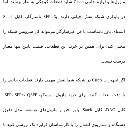
ماژول‌ها و لوازم جانبی Cisco شاید قطعات کوچکی به نظر برسند، اما
در پایداری شبکه نقش حیاتی دارند. یک SFP ناسازگار، کابل Stack
اشتباه، پاور نامناسب یا فن غیرسازگار می‌تواند کل سرویس شبکه را
مختل کند. برای همین در خرید این قطعات، قیمت پایین تنها معیار
درست نیست.
اگر تجهیزات Cisco در شبکه شما نقش مهمی دارند، قطعات جانبی را
با دقت انتخاب کنید. برای خرید ماژول سیسکو، SFP، SFP+، QSFP،
کابل DAC، کابل Stack، پاور، فن و ماژول‌های توسعه، مدل دقیق
دستگاه و سناریوی اتصال را با کارشناسان فرابرد تک بررسی کنید تا