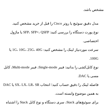
مشخص باشد.
مدل دقیق سوئیچ یا روتر Cisco را قبل از خرید مشخص کنید.
نوع پورت دستگاه را بررسی کنید: SFP، SFP+، QSFP یا ماژول
اختصاصی.
سرعت موردنیاز لینک را مشخص کنید: 1G، 10G، 25G، 40G یا
100G.
نوع کابل‌کشی را بدانید: فیبر Single-mode، فیبر Multi-mode، کابل
مسی یا DAC.
فاصله لینک را دقیق حساب کنید؛ انتخاب SX، LX، LR، SR یا DAC
به همین موضوع وابسته است.
برای سوئیچ‌های Stack، سری دستگاه و نوع کابل Stack را اشتباه