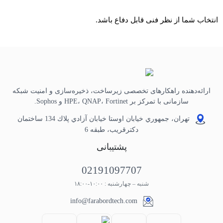
انتخاب شما از نظر فنی قابل دفاع باشد.
ارائه‌دهنده راهکارهای تخصصی زیرساخت، ذخیره‌سازی و امنیت شبکه
سازمانی با تمرکز بر HPE، QNAP، Fortinet و Sophos.
تهران، جمهوري خيابان اوستا خيابان آزادي پلاك 134 ساختمان
دكترقريب، طبقه 6
پشتیبانی
02191097707
شنبه – چهارشنبه : ۱۰:۰۰-۱۸:۰۰
info@farabordtech.com