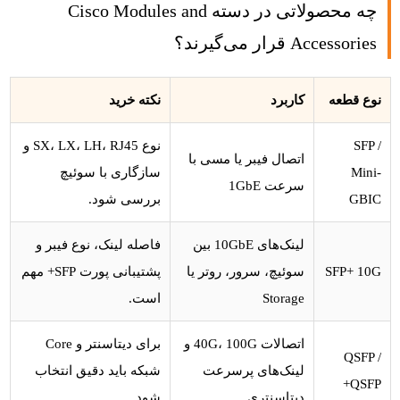
چه محصولاتی در دسته Cisco Modules and
Accessories قرار می‌گیرند؟
نوع قطعه
کاربرد
نکته خرید
SFP /
نوع SX، LX، LH، RJ45 و
اتصال فیبر یا مسی با
Mini-
سازگاری با سوئیچ
سرعت 1GbE
GBIC
بررسی شود.
لینک‌های 10GbE بین
فاصله لینک، نوع فیبر و
SFP+ 10G
سوئیچ، سرور، روتر یا
پشتیبانی پورت SFP+ مهم
Storage
است.
اتصالات 40G، 100G و
برای دیتاسنتر و Core
QSFP /
لینک‌های پرسرعت
شبکه باید دقیق انتخاب
QSFP+
دیتاسنتری
شود.