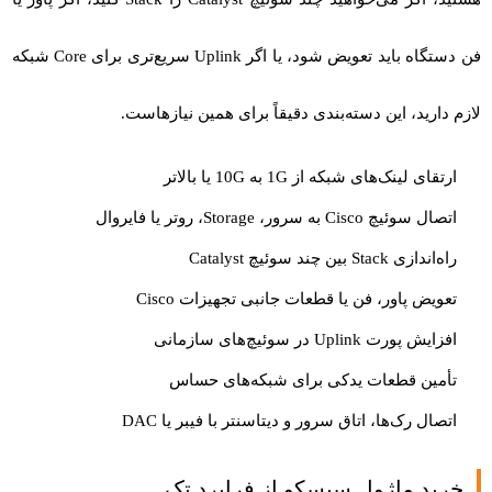
فن دستگاه باید تعویض شود، یا اگر Uplink سریع‌تری برای Core شبکه
لازم دارید، این دسته‌بندی دقیقاً برای همین نیازهاست.
ارتقای لینک‌های شبکه از 1G به 10G یا بالاتر
اتصال سوئیچ Cisco به سرور، Storage، روتر یا فایروال
راه‌اندازی Stack بین چند سوئیچ Catalyst
تعویض پاور، فن یا قطعات جانبی تجهیزات Cisco
افزایش پورت Uplink در سوئیچ‌های سازمانی
تأمین قطعات یدکی برای شبکه‌های حساس
اتصال رک‌ها، اتاق سرور و دیتاسنتر با فیبر یا DAC
خرید ماژول سیسکو از فرابرد تک