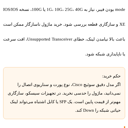
mode بودن فیبر، نیاز به 1G، 10G، 25G، 40G یا 100G، نسخه IOS/IOS
XE و سازگاری قطعه بررسی شود. خرید ماژول ناسازگار ممکن است
باعث بالا نیامدن لینک، خطای Unsupported Transceiver، افت سرعت
یا ناپایداری شبکه شود.
حکم خرید:
اگر مدل دقیق سوئیچ Cisco، نوع پورت و سناریوی اتصال را
نمی‌دانید، ماژول را حدسی نخرید. در تجهیزات سیسکو، سازگاری
مهم‌تر از قیمت پایین است. یک SFP یا کابل اشتباه می‌تواند لینک
حیاتی شبکه را Down کند.