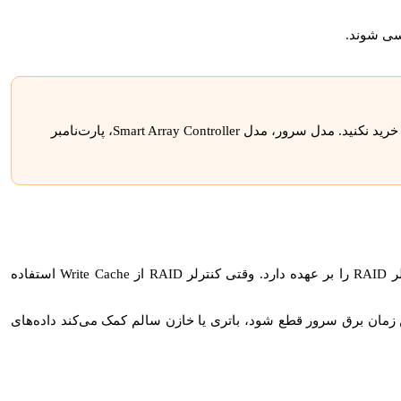
اگر خطای باتری RAID یا FBWC روی سرور HP دارید، فقط بر اساس ظاهر قطعه خرید نکنید. مدل سرور، مدل Smart Array Controller، پارت‌نامبر
باتری یا خازن ذخیره‌سازی در سرورهای HPE معمولاً وظیفه پشتیبانی از کش کنترلر RAID را بر عهده دارد. وقتی کنترلر RAID از Write Cache استفاده
ن زمان برق سرور قطع شود، باتری یا خازن سالم کمک می‌کند داده‌های