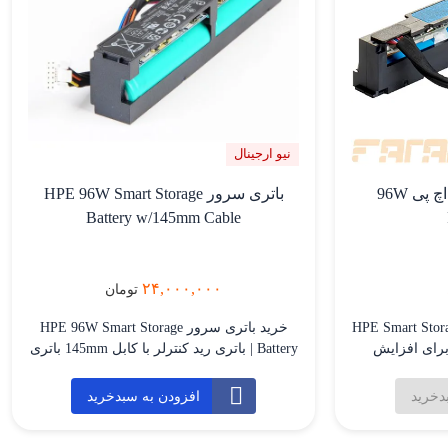
نیو ارجینال
باتری رید کنترلر سرور اچ پی 96W
باتری سرور HPE 96W Smart Storage
Battery w/145mm Cable
۲۴,۰۰۰,۰۰۰
تومان
ر HPE Smart Storage Battery
خرید باتری سرور HPE 96W Smart Storage
9 مناسب برای افزایش
Battery | باتری رید کنترلر با کابل 145mm باتری
کارایی، امنیت و دوام سرورهای HPE 📌
سرور HPE 96W Smart Storage Battery with
معرفی محصول باتری رید کنترلر HPE 96W
145mm Cable یکی از قطعات مهم در
دخرید
افزودن به سبدخرید
 یک قطعه حیاتی برای
سرورهای HPE ProLiant نسل 9 و نسل 10
در کنار کنترلرهای
است که برای پشتیبانی از کنترلرهای