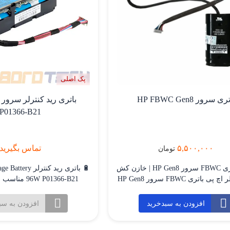
پک اصلی
ری سرور HP FBWC Gen8
P01366-B21
۵,۵۰۰,۰۰۰
تماس بگیرید
تومان
خرید باتری FBWC سرور HP Gen8 | خازن کش
🔋 باتری رید کنترل
رید کنترلر اچ پی باتری FBWC سرور HP Gen8
6W P01366-B21
یا همان HP FBWC Capacitor Pack یکی از
قطعات مهم در سرورهای HPE ProLiant نسل
افزودن به سبدخرید
افزودن به سب
که برای محافظت از اطلاعات موجود
مدل P01366-B21
در کش کنترلر RAID استفاده می‌شود. این
سرورهای HP است که 