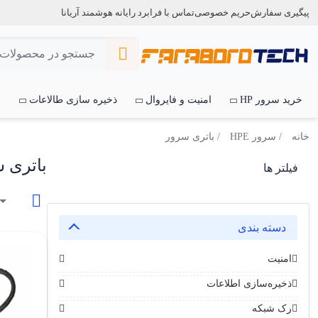
پیگیری سفارش
حریم خصوصی
تماس با فرابرد رایانه هوشمند آریانا
خرید سرور HP
امنیت و فایروال
ذخیره سازی طالاعات
س
خانه
/
سرور HPE
/ باتری سرور
باتری 
فیلتر ها
دسته بندی
امنیت
ذخیره‌سازی اطلاعات
رک شبکه