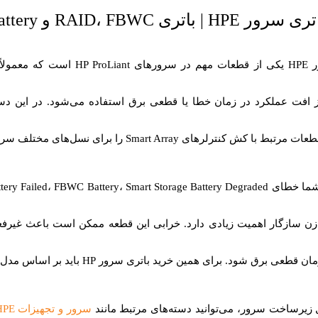
قطعه معمولاً همراه با کنترلرهای HP Smart
Smart Array به کار می
تری RAID، FBWC و Smart Storage Battery
[…]
برق، داده‌های در حال انت
HP
 افت عملکرد در زمان خطا یا قطعی برق استفاده می‌شود. در این دسته
تبط با کش کنترلرهای Smart Array را برای نسل‌های مختلف سرورهای HPE بررسی و انتخاب کنید.
شما خطای
Smart Storage Battery Degraded
،
FBWC Battery
،
tery Failed
شود. برای همین خرید باتری سرور HP باید بر اساس مدل دقیق سرور، کنترلر RAID و پارت‌نامبر قبلی انجام شود.
 زیرساخت سرور، می‌توانید دسته‌های مرتبط مانند
سرور و تجهیزات HPE