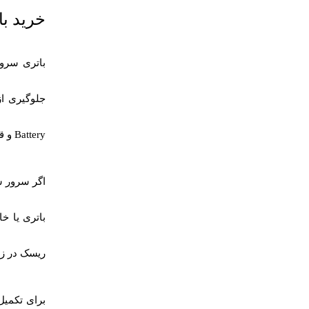
خرید باتری سرور HPE | با
باتری سرور E
جلوگیری از
Battery
و قطعات مر
اگر سرور 
ریسک در زمان قطعی برق 
برای تکمیل