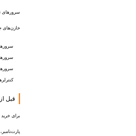
خازن‌های ج
سرورهای HP ProLiant Gen8 مانند Gen8، DL380p Gen8
سرورهای HPE ProLiant Gen9 مانند en9، DL380 Gen9
سرورهای HPE ProLiant Gen10 و Gen10 Plus، بسته به
کنترلرهای Smart Array دارای کش نوشتن و نیازمن
قبل از خرید 
برای خرید باتری سرو
پارت‌نامبر،