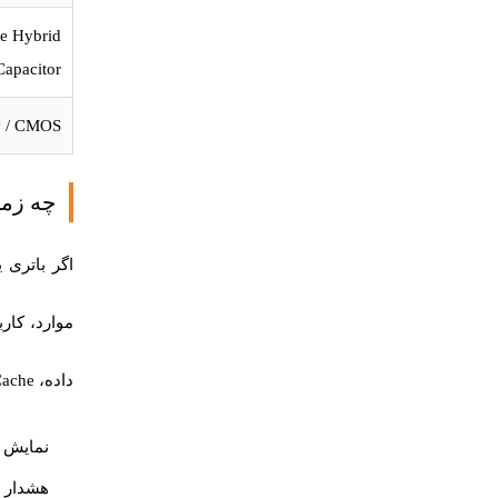
ge Hybrid
Capacitor
y / CMOS
چه زمانی باید بات
موارد، کار
داده، Write Cache را غیرفعال کرده است.
نمایش خطای che Battery Failed
هشدار FBWC Battery یا Capacitor Pack در سرورهای Gen8