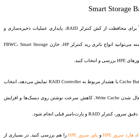
‌رود تا در زمان قطع
ذخیره‌سازی HPE Smart Array استفاده
قال را […]
می‌شود. این قطعه یک باتری لیتیوم‌یونی […]
یکی از قطعات مهم در سرورهای HP ProLiant است که معمولاً برای محافظت از کش کنترلر RAID، پایداری عملیات ذخیره‌سازی و
 می‌توانید انواع
باتری رید کنترلر HP
،
خازن FBWC
Smart Storage
،
Cache Bat
یا هشدار مربوط به RAID Controller نمایش می‌دهد، انتخاب
باتری یا خازن سازگار اهمیت زیادی دارد. خرابی این قطعه ممکن است باعث غیرفعال شدن Write Cache، کاهش سرعت نوشتن روی دیسک‌ها و افزایش
،
هارد سرور HPE
و
پاور سرور HPE
را هم بررسی کنید. در بسیاری از