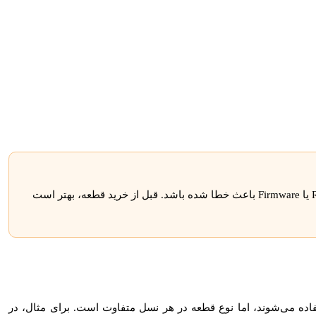
گاهی مشکل از خود باتری نیست و ممکن است کابل، Cache Module، کنترلر RAID یا Firmware باعث خطا شده باشد. قبل از خرید قطعه، بهتر است
و خازن‌های ذخیره‌سازی HPE در نسل‌های مختلف سرورهای ProLiant استفاده می‌شوند، اما نوع قطعه در هر نسل متفاوت است. برای مثال، در