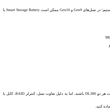
سرورهای Gen8 معمولاً با قطعات FBWC و کنترلرهایی مثل P420i یا P420 روبه‌رو هستیم؛ در نسل‌های Gen9 و Gen10 ممکن است Smart Storage Battery یا
است. دو سرور ممکن است هر دو DL380 باشند، اما به دلیل تفاوت نسل، کنترلر RAID، کابل یا
اده کنید.