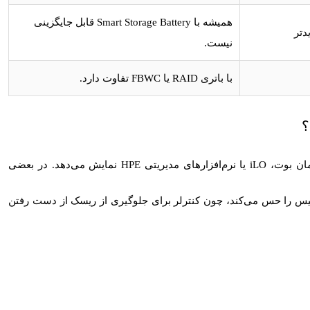
همیشه با Smart Storage Battery قابل جایگزینی
دتر
نیست.
با باتری RAID یا FBWC تفاوت دارد.
اگر باتری یا خازن کش کنترلر RAID ضعیف شود، سرور معمولاً هشدارهایی در زمان بوت، iLO یا نرم‌افزارهای مدیریتی HPE نمایش می‌دهد. در بعضی
یس را حس می‌کند، چون کنترلر برای جلوگیری از ریسک از دست رفتن