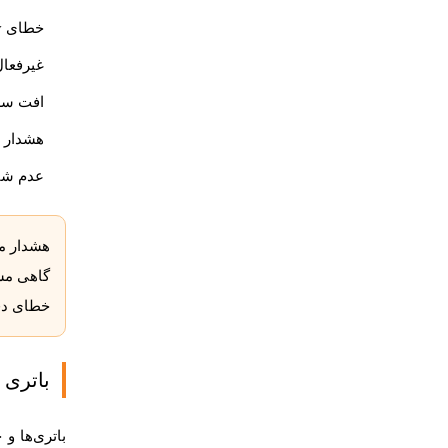
خطای Smart Storage Battery در iLO یا SSA
غیرفعال شدن e Cache
افت سرع
هشدار مربوط به r
عدم شا
هشدار م
خطای دقیق iLO یا SSA
باتری سرور HP برای کدام