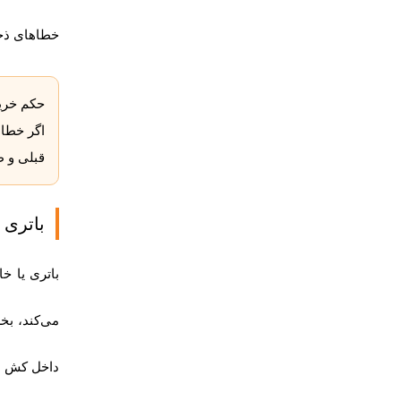
خطاهای ذخیره‌سازی، باتری RAID، کن
حکم خرید
قبلی و ط
باتری سرور HP چ
می‌کند، بخ
داخل کش از 