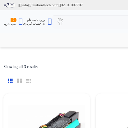
info@farabordtech.com
02191097707
0
ورود / ثبت نام
به حساب کاربری
سبد خرید
ted
Showing all 3 results
by
est