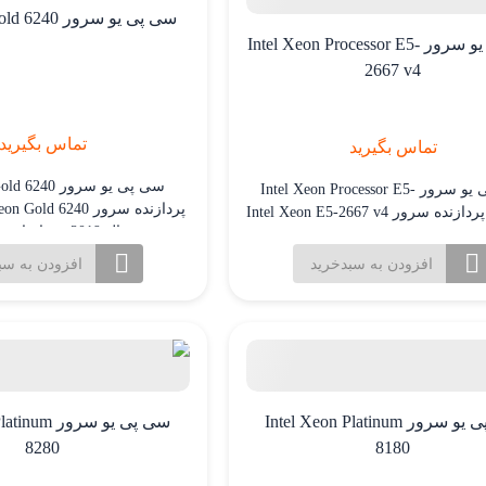
سی پی یو سرور Intel Xeon Gold 6240
سی پی یو سرور Intel Xeon Processor E5-
2667 v4
تماس بگیرید
تماس بگیرید
سی پی یو سرور 
سی پی یو سرور Intel Xeon Processor E5-
2667 v4 پردازنده سرور Intel Xeon E5-2667 v4
شده در سال 2019،
از سری پردازنده‌های E5 بوده که توسط شرکت
یعنی 6140 طراحی شده اس
بزرگ Intel تولید شده است. این پردازنده به
افزودن به سبدخرید
افزودن به سب
ه در سرورهای رک مونت و تاور نسل
و از فنا
9 شرکت HPE مورد استفاده قرار می‌گیرد. این
می‌کند. دارای 8
سرورها معمولاً دارای دو سوکت CPU هستند.
(منطقی) و 36 رشته […]
این […]
سی پی یو سرور Intel Xeon Platinum
سی پی یو سرور
8280
8180