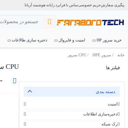
پیگیری سفارش
حریم خصوصی
تماس با فرابرد رایانه هوشمند آریانا
خرید سرور HP
امنیت و فایروال
ذخیره سازی طالاعات
س
خانه
/
سرور HPE
/ CPU سرور
CPU سرور
فیلتر ها
دسته بندی
امنیت
ذخیره‌سازی اطلاعات
رک شبکه