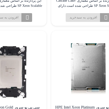
این پردازنده بر اساس معماری Cascade Lake-
SP Xeon Scalable طراحی شده است.دارای
32هسته و 64 رشته پردازشی برای کارایی
هسته و 64 رشته پردازشی
لا در کاربردهای چند رشته ای و پردازش
بالا در کاربردهای چند رشته
افزودن به سبدخرید
افزودن به سب
موازی. فرکانس پایه 2.2 گیگاهرتز که با
موازی.
تکنولوژی Turbo Boost می تواند تا 3.4 گیگاهرتز
افزایش یابد.
افزایش یابد.
سی پی یو سرور HPE Intel Xeon Platinum
سی پی یو سرور