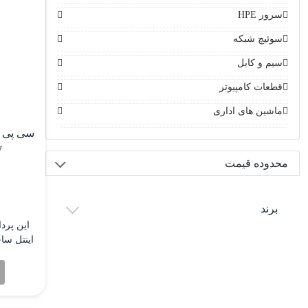
سرور HPE
سوئیچ شبکه
سیم و کابل
قطعات کامپیوتر
ماشین های اداری
W
محدوده قیمت
برند
اینتل سا
عملکرد،
104 ر