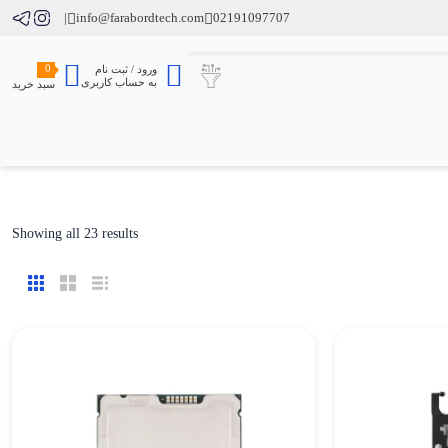
info@farabordtech.com
02191097707
0
ورود / ثبت نام
به حساب کاربری
سبد خرید
ted
Showing all 23 results
by
est