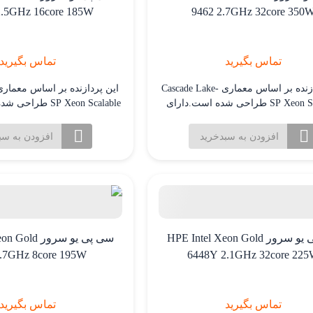
.5GHz 16core 185W
9462 2.7GHz 32core 350
تماس بگیرید
تماس بگیرید
این پردازنده بر اساس معماری Cascade Lake-
SP Xeon Scalable طراحی شده است.دارای
32هسته و 64 رشته پردازشی برای کارایی
هسته و 32 رشته پردازشی
لا در کاربردهای چند رشته ای و پردازش
بالا در کاربردهای چند رشته
افزودن به سبدخرید
افزودن به سب
موازی. فرکانس پایه 2.2 گیگاهرتز که با
موازی.
تکنولوژی Turbo Boost می تواند تا 3.4 گیگاهرتز
افزایش یابد.
افزایش یابد.
سی پی یو سرور HPE Intel Xeon Gold
سی پی یو سرور
3.7GHz 8core 195W
6448Y 2.1GHz 32core 22
تماس بگیرید
تماس بگیرید