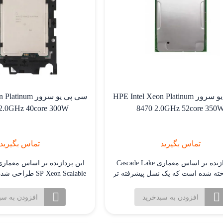
سی پی یو سرور HPE Intel Xeon Platinum
سی پی یو سرور m
2.0GHz 40core 300W
8470 2.0GHz 52core 350
تماس بگیرید
تماس بگیرید
این پردازنده بر اساس معماری Cascade Lake
خته شده است که یک نسل پیشرفته تر
از معماری Skylake قبلی است. این به بهبود
 کارایی انرژی و قابلیت های امنیتی
افزودن به سبدخرید
افزودن به سب
کمک می کند.این پردازنده 52 هسته فیزیکی و
شته پردازشی دارد. این تعداد هسته بسیار
گیگاهرتز.