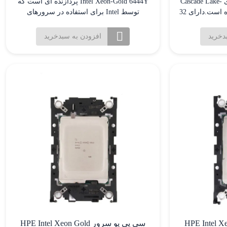
این پردازنده بر اساس معماری Cascade Lake-
Intel Xeon-Gold 6444Y پردازنده ای است که
SP Xeon Scalable طراحی شده است.دارای 32
توسط Intel برای استفاده در سرورهای
 برای کارایی بسیار
سازمانی طراحی شده است. این پردازنده
 ای و پردازش
بخشی از خانواده Xeon-Gold پردازنده های
دخرید
افزودن به سبدخرید
 فرکانس پایه 2.1 گیگاهرتز که با
سرور Intel است که بر اساس معماری
تکنولوژی Turbo Boost می تواند تا 3.3 گیگاهرتز
Cascade Lake توسعه یافته است. این پردازنده
دارای 16 هسته‌ و32 رشته میباشد. فرکانس پایه
این پردازنده 3.6 گیگاهرتز و حداکثر فرکانس
این پردازنده 4.8 گیگاهرتز میباشد.حافظه کش
این پردازنده 45 مگابایت ودارای حداکتر
ظرفیت حافظه 1 ترابایت که دارای توان 270
وات میباشد.این پردازنده از توان محاسباتی
بالایی برخوردار است.
 HPE Intel Xeon Gold
سی پی یو سرور HPE Intel Xeon Gold