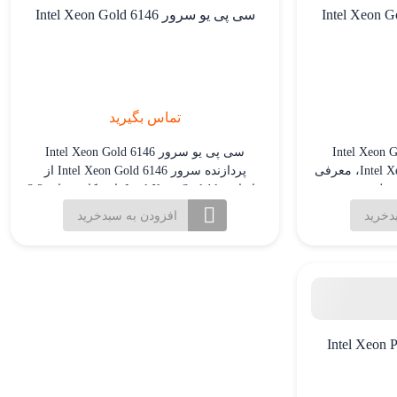
سی پی یو سرور Intel Xeon Gold 6146
تماس بگیرید
Intel Xeon Gold 6240
سی پی یو سرور Intel Xeon Gold 6146
پردازنده سرور Intel Xeon Gold 6240، معرفی
پردازنده سرور Intel Xeon Gold 6146 از
 بر اساس مدل پیشین خود
خانواده Intel Xeon Scalable با فرکانس پایه 3.2
ت. این پردازنده از
گیگاهرتز و توان توربو 4.2 گیگاهرتز، همراه با
دخرید
افزودن به سبدخرید
نسل دوم پردازنده‌های Scalable برند Intel است
12 هسته پردازشی و 24.75 مگابایت کش L3،
وری لیتوگرافی 14 نانومتری استفاده
انتخابی عالی برای سرورهای گیمینگ و رندرینگ
1 هسته پردازشی اصلی
است. این پردازنده در سال 2017 عرضه شد و
دارای […]
 Intel Xeon Platinum