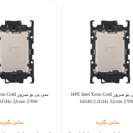
 و امکان انجام همزمان تعداد زیادی از
 را فراهم می کند. فرکانس پایه این
پردازنده 2.0 گیگاهرتز است که برای کاربردهای
سرور بسیار مناسب است.این پردازنده 350
انرژی مصرف می کند که برای یک
زنده سرور بسیار قوی محسوب می
شود.پردازنده 8470 دارای 105 مگابایت کش
ست که به افزایش عملکرد و کاهش
کرد حافظه اصلی کمک می کند.
سی پی یو سرور HPE Intel Xeon Gold
سی پی یو سرور
.1GHz 32core 270W
6454S 2.2GHz 32core 270
تماس بگیرید
تماس بگیرید