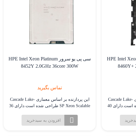
HPE Intel Xeon Platinu
سی پی یو سرور HPE Intel Xeon Platinum
8452Y 2.0GHz 36core 300W
8460Y+ 
تماس بگیرید
این پردازنده بر اساس معماری Cascade Lake-
این پردازنده بر اساس معماری Cascade Lake-
SP Xeon Scalable طراحی شده است.دارای 40
SP Xeon Scalable طراحی شده است.دارای 36
هسته فیزیکی و 80 رشته (thread) پردازشی با
هسته و 72 رشته پردازشی برای کارایی بسیار
تکنولوژی Hyper-Threading.فرکانس پایه 2.0
بالا در کاربردهای چند رشته ای و پردازش
دخرید
افزودن به سبدخرید
گیگاهرتز و حداکثر فرکانس بوست 3.4
موازی. فرکانس پایه 2.7 گیگاهرتز که با
تکنولوژی Turbo Boost می تواند تا 3.9 گیگاهرتز