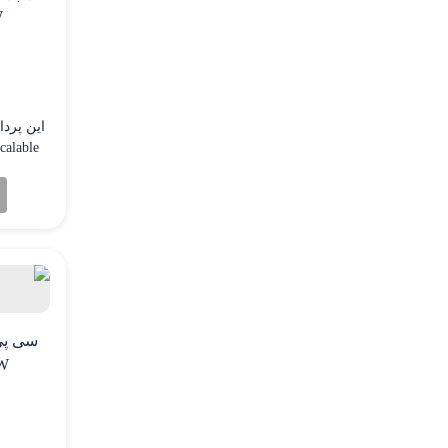
W
بسیار با
5W