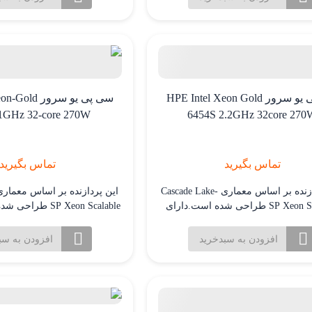
موازی. فرکانس پایه 2.0 گیگاهرتز که با
طراحی شده است. سوکت این 
تکنولوژی Turbo Boost می تواند تا 3.8 گیگاهرتز
افزایش یابد.
گیگاهرتز و حداکثر فر
سی پی یو سرور HPE Intel Xeon Gold
سی پی یو سرور
.1GHz 32-core 270W
6454S 2.2GHz 32core 270
تماس بگیرید
تماس بگیرید
این پردازنده بر اساس معماری Cascade Lake-
SP Xeon Scalable طراحی شده است.دارای
32هسته و 64 رشته پردازشی برای کارایی
هسته و 64 رشته پردازشی
لا در کاربردهای چند رشته ای و پردازش
بالا در کاربردهای چند رشته
افزودن به سبدخرید
افزودن به سب
موازی. فرکانس پایه 2.2 گیگاهرتز که با
موازی.
تکنولوژی Turbo Boost می تواند تا 3.4 گیگاهرتز
افزایش یابد.
افزایش یابد