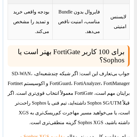
فایروال بدون Bundle
بودجه واقعی خرید
لایسنس
مناسب، امنیت ناقص
و تمدید را مشخص
امنیتی
می‌دهد.
می‌کند.
برای 100 کاربر FortiGate بهتر است یا
Sophos؟
جواب بی‌تعارف این است: اگر شبکه چندشعبه‌ای، SD-WAN،
FortiGuard، FortiAnalyzer، FortiManager و اکوسیستم Fortinet
برایتان مهم است، FortiGate معمولاً انتخاب قوی‌تری است. اگر
قبلاً Sophos SG/UTM داشته‌اید، تیم فنی با Sophos راحت‌تر
است، یا می‌خواهید مسیر مهاجرت کم‌ریسک‌تری به XGS
داشته باشید، Sophos XGS گزینه منطقی‌تری است.
برای مقایسه کلی دو برند، مقاله
مقایسه Sophos XGS و