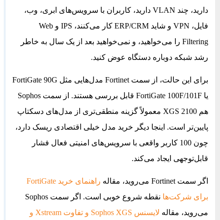
دارید، چند VLAN دارید، کاربران با سرویس‌های ابری، وب،
فایل، VPN و شاید ERP/CRM کار می‌کنند، IPS و Web
Filtering را می‌خواهید، و نمی‌خواهید بعد از یک سال به خاطر
رشد شبکه دوباره دستگاه عوض کنید.
برای این حالت، از سمت Fortinet مدل‌هایی مثل FortiGate 90G
یا
FortiGate 100F/
101F قابل بررسی هستند. از سمت Sophos
هم XGS 2100 معمولاً گزینه منطقی‌تری از مدل‌های دسکتاپ
پایین‌تر است. اینجا دیگر خرید مدل خیلی اقتصادی ریسک دارد،
چون 100 کاربر واقعی با سرویس‌های امنیتی فعال فشار
قابل‌توجهی ایجاد می‌کند.
اگر سمت Fortinet می‌روید، مقاله
راهنمای خرید FortiGate
برای شرکت‌ها
نقطه شروع خوبی است. اگر سمت Sophos
می‌روید، مقاله
لایسنس Sophos XGS و تفاوت Xstream و