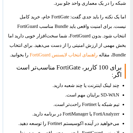
شبکه را در یک معماری واحد جلو ببرد.
اما یک نکته را باید جدی گفت: FortiGate خام، خرید کامل
نیست. برای امنیت واقعی باید Bundle مناسب FortiGuard
انتخاب شود. بدون FortiGuard، شما سخت‌افزار خوبی دارید اما
بخش مهمی از ارزش امنیتی را از دست می‌دهید. برای انتخاب
Bundle، مقاله
راهنمای انتخاب لایسنس FortiGuard
را بخوانید.
برای 100 کاربر، FortiGate مناسب‌تر است
اگر:
چند لینک اینترنت یا چند شعبه دارید.
SD-WAN برایتان مهم است.
تیم شبکه با Fortinet راحت‌تر است.
FortiAnalyzer یا FortiManager در برنامه دارید.
می‌خواهید در آینده اکوسیستم Fortinet را توسعه دهید.
لایسنس FortiGuard را جزو بودجه واقعی خرید در نظر