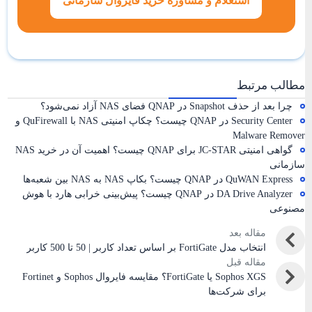
استعلام و مشاوره خرید فایروال سازمانی
مطالب مرتبط
چرا بعد از حذف Snapshot در QNAP فضای NAS آزاد نمی‌شود؟
Security Center در QNAP چیست؟ چکاپ امنیتی NAS با QuFirewall و
Malware Remover
گواهی امنیتی JC-STAR برای QNAP چیست؟ اهمیت آن در خرید NAS
سازمانی
QuWAN Express در QNAP چیست؟ بکاپ NAS به NAS بین شعبه‌ها
DA Drive Analyzer در QNAP چیست؟ پیش‌بینی خرابی هارد با هوش
مصنوعی
مقاله بعد
انتخاب مدل FortiGate بر اساس تعداد کاربر | 50 تا 500 کاربر
مقاله قبل
Sophos XGS یا FortiGate؟ مقایسه فایروال Sophos و Fortinet
برای شرکت‌ها