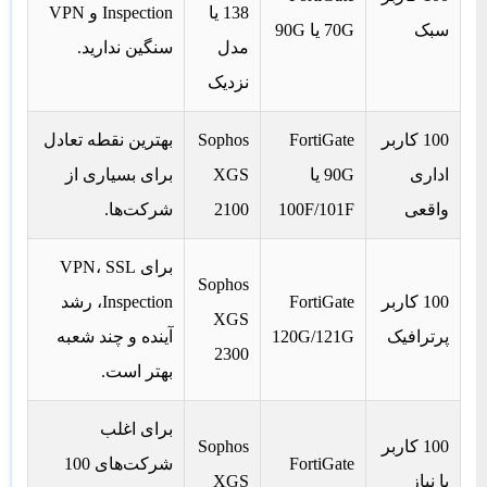
138 یا
Inspection و VPN
سبک
70G
یا 90G
مدل
سنگین ندارید.
نزدیک
100 کاربر
FortiGate
Sophos
بهترین نقطه تعادل
اداری
90G یا
XGS
برای بسیاری از
واقعی
101F
100F/
2100
شرکت‌ها.
برای VPN، SSL
Sophos
100 کاربر
FortiGate
Inspection، رشد
XGS
پرترافیک
121G
120G/
آینده و چند شعبه
2300
بهتر است.
برای اغلب
100 کاربر
Sophos
FortiGate
شرکت‌های 100
با نیاز
XGS