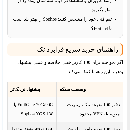
رشد کاربران و شعبه‌ها در دو تا سه سال آینده را در
نظر بگیرید.
تیم فنی خود را مشخص کنید: Sophos را بهتر بلد است
یا Fortinet؟
راهنمای خرید سریع فرابرد تک
اگر بخواهیم برای 100 کاربر خیلی خلاصه و عملی پیشنهاد
بدهیم، این راهنما کمک می‌کند:
وضعیت شبکه
پیشنهاد نزدیک‌تر
دفتر 100 نفره سبک، اینترنت
FortiGate 70G/90G یا
متوسط، VPN محدود
Sophos XGS 138
دفتر 100 نفره واقعی با Web
FortiGate 90G/100F یا