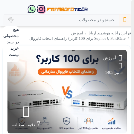
هیچ
فرابرد رایانه هوشمند آریانا
آموزش
محصولی
FortiGate یا Sophos برای 100 کاربر؟ راهنمای انتخاب فایروال
در سبد
خرید
نیست
آموزش
3 تیر 1405
7
دقیقه مطالعه