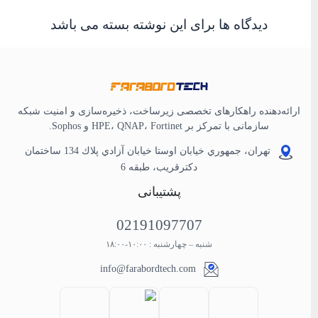
دیدگاه ها برای این نوشته بسته می باشد
ارائه‌دهنده راهکارهای تخصصی زیرساخت، ذخیره‌سازی و امنیت شبکه
سازمانی با تمرکز بر HPE، QNAP، Fortinet و Sophos.
تهران، جمهوري خيابان اوستا خيابان آزادي پلاك 134 ساختمان
دكترقريب، طبقه 6
پشتیبانی
02191097707
شنبه – چهارشنبه : ۱۰:۰۰-۱۸:۰۰
info@farabordtech.com