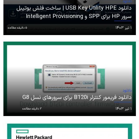
دانلود
دانلود USB Key Utility HPE | ساخت فلش بوتیبل
سرور HP برای SPP و Intelligent Provisioning
۱ تیر ۱۴۰۳
5 دقیقه مطالعه
دانلود
دانلود فریمور کنترلر B120i برای سرورهای نسل G8
۱ تیر ۱۴۰۳
2 دقیقه مطالعه