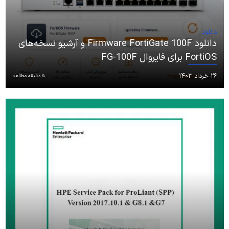
دانلود
دانلود Firmware FortiGate 100F و آرشیو نسخه‌های
FortiOS برای فایروال FG-100F
۲۶ خرداد ۱۴۰۳
5 دقیقه مطالعه