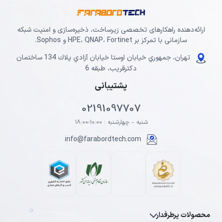
ارائه‌دهنده راهکارهای تخصصی زیرساخت، ذخیره‌سازی و امنیت شبکه
سازمانی با تمرکز بر HPE، QNAP، Fortinet و Sophos.
تهران، جمهوري خيابان اوستا خيابان آزادي پلاك 134 ساختمان
دكترقريب، طبقه 6
پشتیبانی
02191097707
شنبه – چهارشنبه : ۱۰:۰۰-۱۸:۰۰
info@farabordtech.com
محصولات پرطرفدار