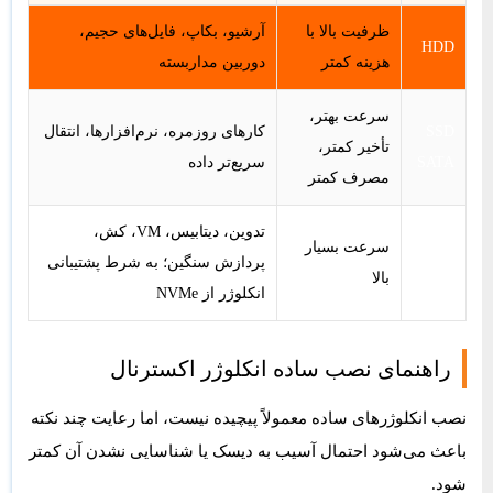
ظرفیت بالا با
آرشیو، بکاپ، فایل‌های حجیم،
HDD
هزینه کمتر
دوربین مداربسته
سرعت بهتر،
SSD
کارهای روزمره، نرم‌افزارها، انتقال
تأخیر کمتر،
SATA
سریع‌تر داده
مصرف کمتر
تدوین، دیتابیس، VM، کش،
SSD
سرعت بسیار
پردازش سنگین؛ به شرط پشتیبانی
NVMe
بالا
انکلوژر از NVMe
راهنمای نصب ساده انکلوژر اکسترنال
نصب انکلوژرهای ساده معمولاً پیچیده نیست، اما رعایت چند نکته
باعث می‌شود احتمال آسیب به دیسک یا شناسایی نشدن آن کمتر
شود.