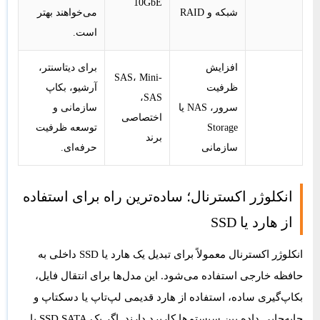
10GbE
شبکه و RAID
می‌خواهند بهتر
است.
افزایش
برای دیتاسنتر،
SAS، Mini-
JBOD /
ظرفیت
آرشیو، بکاپ
SAS،
Expansion
سرور، NAS یا
سازمانی و
اختصاصی
Enclosure
Storage
توسعه ظرفیت
برند
سازمانی
حرفه‌ای.
انکلوژر اکسترنال؛ ساده‌ترین راه برای استفاده
از هارد یا SSD
انکلوژر اکسترنال معمولاً برای تبدیل یک هارد یا SSD داخلی به
حافظه خارجی استفاده می‌شود. این مدل‌ها برای انتقال فایل،
بکاپ‌گیری ساده، استفاده از هارد قدیمی لپ‌تاپ یا دسکتاپ و
جابه‌جایی داده بین سیستم‌ها کاربرد دارند. اگر یک SSD SATA یا