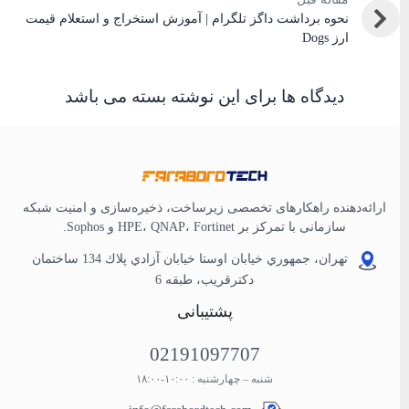
نحوه برداشت داگز تلگرام | آموزش استخراج و استعلام قیمت
ارز Dogs
دیدگاه ها برای این نوشته بسته می باشد
ارائه‌دهنده راهکارهای تخصصی زیرساخت، ذخیره‌سازی و امنیت شبکه
سازمانی با تمرکز بر HPE، QNAP، Fortinet و Sophos.
تهران، جمهوري خيابان اوستا خيابان آزادي پلاك 134 ساختمان
دكترقريب، طبقه 6
پشتیبانی
02191097707
شنبه – چهارشنبه : ۱۰:۰۰-۱۸:۰۰