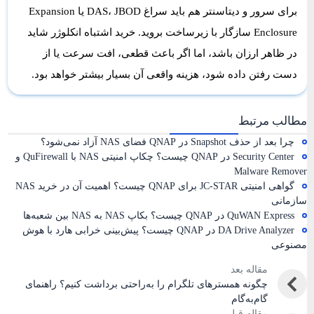
برای سرور و دیتاسنتر هم باید سراغ DAS، JBOD یا Expansion
Enclosure سازگار با زیرساخت بروید. خرید اشتباه انکلوژر شاید
در ظاهر ارزان باشد، اما اگر باعث قطعی، افت سرعت یا از
دست رفتن داده شود، هزینه واقعی آن بسیار بیشتر خواهد بود.
مطالب مرتبط
چرا بعد از حذف Snapshot در QNAP فضای NAS آزاد نمی‌شود؟
Security Center در QNAP چیست؟ چکاپ امنیتی NAS با QuFirewall و
Malware Remover
گواهی امنیتی JC-STAR برای QNAP چیست؟ اهمیت آن در خرید NAS
سازمانی
QuWAN Express در QNAP چیست؟ بکاپ NAS به NAS بین شعبه‌ها
DA Drive Analyzer در QNAP چیست؟ پیش‌بینی خرابی هارد با هوش
مصنوعی
مقاله بعد
چگونه همسترهای تلگرام را به‌راحتی برداشت کنیم؟ راهنمای
گام‌به‌گام
مقاله قبل