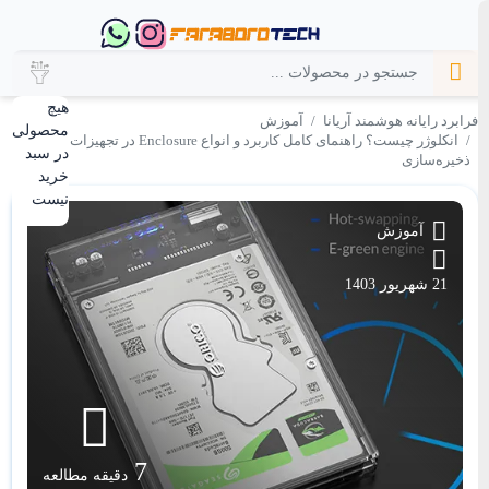
هیچ
فرابرد رایانه هوشمند آریانا
آموزش
محصولی
انکلوژر چیست؟ راهنمای کامل کاربرد و انواع Enclosure در تجهیزات
در سبد
ذخیره‌سازی
خرید
نیست
آموزش
21 شهریور 1403
7
دقیقه مطالعه