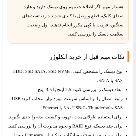
هشدار مهم:
اگر اطلاعات مهم روی دیسک دارید و هارد
صدای کلیک، قطع و وصل یا کندی شدید دارد، تست‌های
سنگین، فرمت یا کپی مکرر انجام ندهید. اول وضعیت
سلامت دیسک را بررسی کنید.
نکات مهم قبل از خرید انکلوژر
نوع دیسک را مشخص کنید: HDD، SSD SATA، SSD NVMe،
SAS یا SATA.
ابعاد دیسک را بررسی کنید: 2.5 اینچ یا 3.5 اینچ.
رابط اتصال را بر اساس سرعت مورد نیاز انتخاب کنید: USB
3.x، USB-C، Thunderbolt، SAS یا Ethernet.
برای استفاده طولانی‌مدت، تهویه و کیفیت بدنه را جدی بگیرید.
برای چند دیسک، نوع RAID و نحوه مدیریت آن را بررسی کنید.
برای سرور و دیتاسنتر، سازگاری با کنترلر، Firmware و مدل