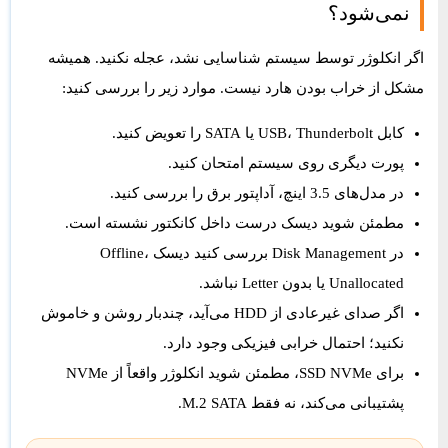
نمی‌شود؟
اگر انکلوژر توسط سیستم شناسایی نشد، عجله نکنید. همیشه
مشکل از خراب بودن هارد نیست. موارد زیر را بررسی کنید:
کابل USB، Thunderbolt یا SATA را تعویض کنید.
پورت دیگری روی سیستم امتحان کنید.
در مدل‌های 3.5 اینچ، آداپتور برق را بررسی کنید.
مطمئن شوید دیسک درست داخل کانکتور نشسته است.
در Disk Management بررسی کنید دیسک Offline،
Unallocated یا بدون Letter نباشد.
اگر صدای غیرعادی از HDD می‌آید، چندبار روشن و خاموش
نکنید؛ احتمال خرابی فیزیکی وجود دارد.
برای SSD NVMe، مطمئن شوید انکلوژر واقعاً از NVMe
پشتیبانی می‌کند، نه فقط M.2 SATA.