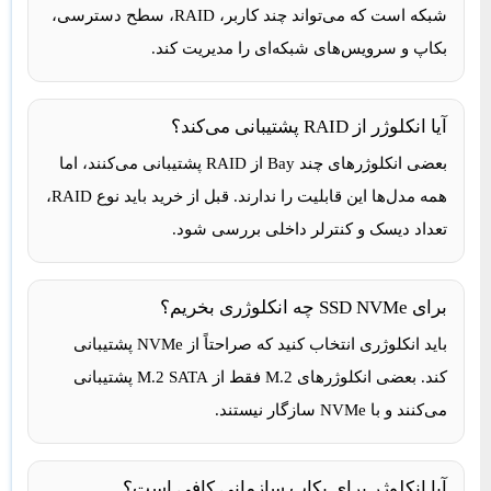
شبکه است که می‌تواند چند کاربر، RAID، سطح دسترسی،
بکاپ و سرویس‌های شبکه‌ای را مدیریت کند.
آیا انکلوژر از RAID پشتیبانی می‌کند؟
بعضی انکلوژرهای چند Bay از RAID پشتیبانی می‌کنند، اما
همه مدل‌ها این قابلیت را ندارند. قبل از خرید باید نوع RAID،
تعداد دیسک و کنترلر داخلی بررسی شود.
برای SSD NVMe چه انکلوژری بخریم؟
باید انکلوژری انتخاب کنید که صراحتاً از NVMe پشتیبانی
کند. بعضی انکلوژرهای M.2 فقط از M.2 SATA پشتیبانی
می‌کنند و با NVMe سازگار نیستند.
آیا انکلوژر برای بکاپ سازمانی کافی است؟