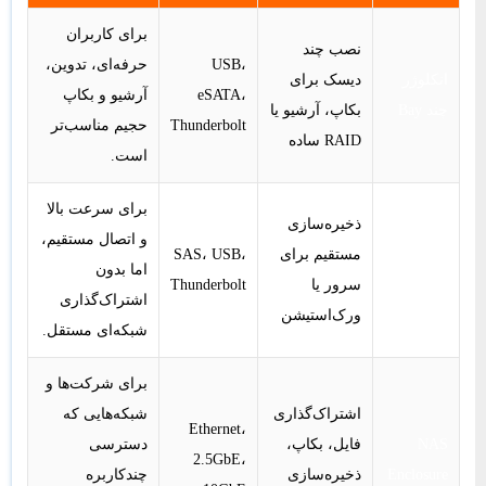
برای کاربران
نصب چند
USB،
حرفه‌ای، تدوین،
انکلوژر
دیسک برای
eSATA،
آرشیو و بکاپ
چند Bay
بکاپ، آرشیو یا
Thunderbolt
حجیم مناسب‌تر
RAID ساده
است.
برای سرعت بالا
DAS یا
ذخیره‌سازی
و اتصال مستقیم،
Direct
مستقیم برای
SAS، USB،
اما بدون
Attached
سرور یا
Thunderbolt
اشتراک‌گذاری
Storage
ورک‌استیشن
شبکه‌ای مستقل.
برای شرکت‌ها و
اشتراک‌گذاری
شبکه‌هایی که
Ethernet،
NAS
فایل، بکاپ،
دسترسی
2.5GbE،
Enclosure
ذخیره‌سازی
چندکاربره