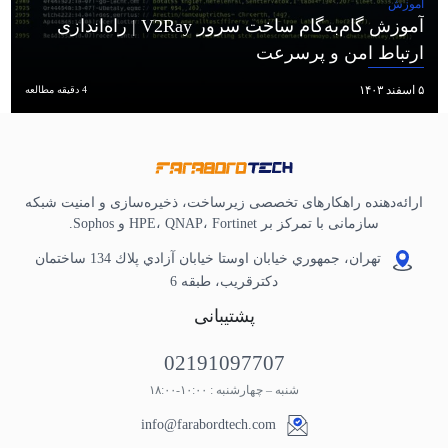
آموزش
آموزش گام‌به‌گام ساخت سرور V2Ray | راه‌اندازی
ارتباط امن و پرسرعت
۵ اسفند ۱۴۰۳
4 دقیقه مطالعه
ارائه‌دهنده راهکارهای تخصصی زیرساخت، ذخیره‌سازی و امنیت شبکه
سازمانی با تمرکز بر HPE، QNAP، Fortinet و Sophos.
تهران، جمهوري خيابان اوستا خيابان آزادي پلاك 134 ساختمان
دكترقريب، طبقه 6
پشتیبانی
02191097707
شنبه – چهارشنبه : ۱۰:۰۰-۱۸:۰۰
info@farabordtech.com