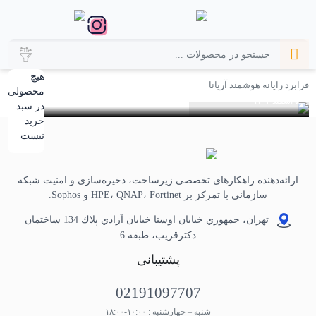
آموزش
آموزش گام‌به‌گام ساخت سرور V2Ray | راه‌اندازی
ارتباط امن و پرسرعت
هیچ
فرابرد رایانه هوشمند آریانا
محصولی
۵ اسفند ۱۴۰۳
4 دقیقه مطالعه
در سبد
خرید
نیست
ارائه‌دهنده راهکارهای تخصصی زیرساخت، ذخیره‌سازی و امنیت شبکه
سازمانی با تمرکز بر HPE، QNAP، Fortinet و Sophos.
تهران، جمهوري خيابان اوستا خيابان آزادي پلاك 134 ساختمان
دكترقريب، طبقه 6
پشتیبانی
02191097707
شنبه – چهارشنبه : ۱۰:۰۰-۱۸:۰۰