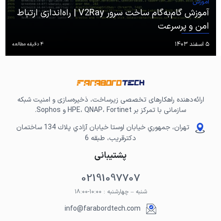
آموزش
آموزش گام‌به‌گام ساخت سرور V2Ray | راه‌اندازی ارتباط
امن و پرسرعت
۵ اسفند ۱۴۰۳
4 دقیقه مطالعه
ارائه‌دهنده راهکارهای تخصصی زیرساخت، ذخیره‌سازی و امنیت شبکه
سازمانی با تمرکز بر HPE، QNAP، Fortinet و Sophos.
تهران، جمهوري خيابان اوستا خيابان آزادي پلاك 134 ساختمان
دكترقريب، طبقه 6
پشتیبانی
02191097707
شنبه – چهارشنبه : ۱۰:۰۰-۱۸:۰۰
info@farabordtech.com