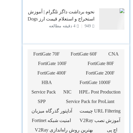
نحوه برداشت داگز تلگرام | آموزش
استخراج و استعلام قیمت ارز Dogs
949
4 دقیقه مطالعه
FortiGate 70F
FortiGate 60F
CNA
FortiGate 100F
FortiGate 80F
FortiGate 400F
FortiGate 200F
HBA
FortiGate 1000F
Service Pack
NIC
HPE، Post Production
SPP
Service Pack for ProLiant
URL Filtering چیست
آداپتور گذرگاه میزبان
آموزش نصب V2Ray
امنیت شبکه Fortinet
اچ پی
بهترین روش راه‌اندازی V2Ray