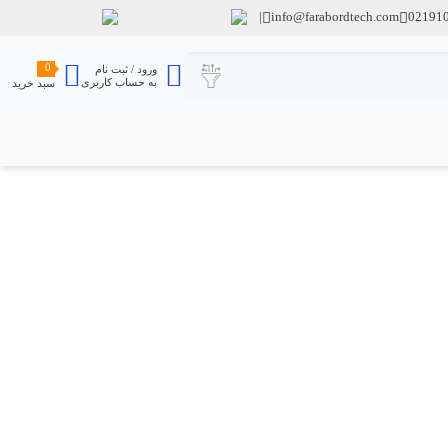
info@farabordtech.com
02191
0
ورود / ثبت نام
به حساب کاربری
سبد خرید