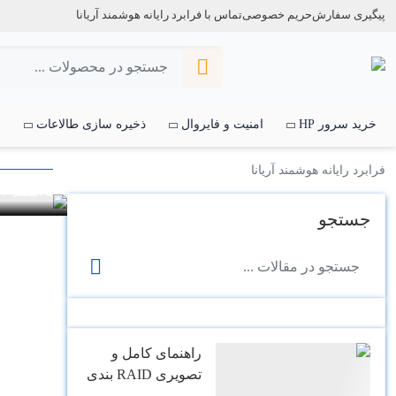
پیگیری سفارش
حریم خصوصی
تماس با فرابرد رایانه هوشمند آریانا
آموزش
آموزش 
خرید سرور HP
امنیت و فایروال
ذخیره سازی طالاعات
س
پرسرع
فرابرد رایانه هوشمند آریانا
۵ اسفند ۱۴۰۳
جستجو
راهنمای کامل و
تصویری RAID بندی
سرورهای HP: از