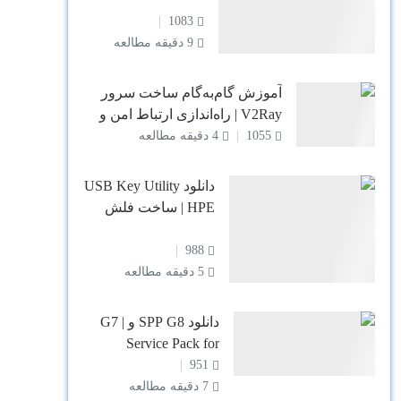
مبتدی تا پیشرفته
1083
9 دقیقه مطالعه
آموزش گام‌به‌گام ساخت سرور
V2Ray | راه‌اندازی ارتباط امن و
پرسرعت
1055
4 دقیقه مطالعه
دانلود USB Key Utility
HPE | ساخت فلش
بوتیبل سرور HP برای
SPP و Intelligent
988
Provisioning
5 دقیقه مطالعه
دانلود SPP G8 و G7 |
Service Pack for
ProLiant سرور HP
951
7 دقیقه مطالعه