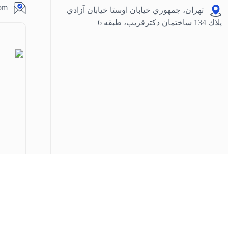
com
تهران، جمهوري خيابان اوستا خيابان آزادي
پلاك 134 ساختمان دكترقريب، طبقه 6