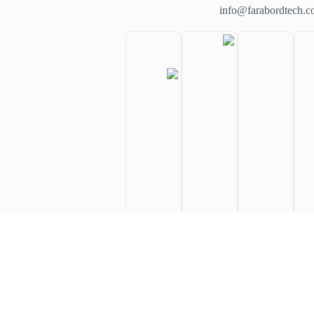
info@farabordtech.
فرابرد تک پایداریِ زیرساخت، امضای ما
FarabordTech
. All rights reserved
© 2026