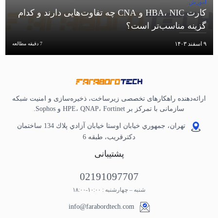
آموزش
کارت HBA، NIC و CNA چه تفاوت‌هایی دارند و کدام
گزینه مناسب‌تر است؟
۹ اسفند ۱۴۰۳
7 دقیقه مطالعه
ارائه‌دهنده راهکارهای تخصصی زیرساخت، ذخیره‌سازی و امنیت شبکه
سازمانی با تمرکز بر HPE، QNAP، Fortinet و Sophos.
تهران، جمهوري خيابان اوستا خيابان آزادي پلاك 134 ساختمان
دكترقريب، طبقه 6
پشتیبانی
02191097707
شنبه – چهارشنبه : ۱۰:۰۰-۱۸:۰۰
info@farabordtech.com