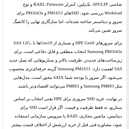
شاسی SFF/LFF، بک‌پلین، کنترلر RAID، Firmware و نوع
Workload بررسی شود. SSDهای PM1653 و PM1643a برای
سرور و دیتاسنتر ساخته شده‌اند، اما سازگاری نهایی را کانفیگ
سرور تعیین می‌کند.
برای سرورهای HPE Gen9 و بسیاری از Gen10ها با SAS 12G،
Samsung PM1643a
انتخاب منطقی و قابل دفاعی است. برای
زیرساخت‌های جدیدتر، ظرفیت بالاتر و سناریوهایی که نسل جدید
SAS اهمیت دارد،
Samsung PM1653
گزینه حرفه‌ای‌تری محسوب
می‌شود. اگر سرور یا بودجه شما SATA محور است، مدل‌هایی
مثل
Samsung PM893
و
PM883
می‌توانند اقتصادی‌تر باشند.
در نهایت، خرید SSD سروری برای HPE یعنی انتخاب بر اساس
سناریو، نه فقط ظرفیت و قیمت. اگر قرار است SSD برای
دیتابیس، ماشین مجازی، RAID یا سرویس سازمانی استفاده
شود، مشاوره فنی قبل از خرید ارزشش از اختلاف قیمت بیشتر