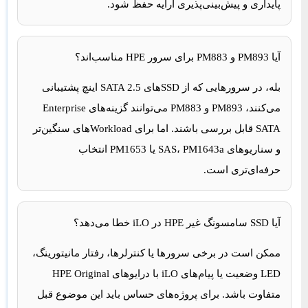
پایداری و پیش‌بینی‌پذیری آرایه حفظ شود.
آیا PM893 و PM883 برای سرور HPE مناسب‌اند؟
بله، در سرورهایی که از SSDهای SATA 2.5 اینچ پشتیبانی
می‌کنند، PM893 و PM883 می‌توانند گزینه‌های Enterprise
SATA قابل بررسی باشند. اما برای Workloadهای سنگین‌تر
و سناریوهای SAS، PM1643a یا PM1653 انتخاب
حرفه‌ای‌تری است.
آیا SSD سامسونگ غیر HPE در iLO خطا می‌دهد؟
ممکن است در برخی سرورها یا کنترلرها، رفتار مانیتورینگ،
LED وضعیت یا پیام‌های iLO با درایوهای HPE Original
متفاوت باشد. برای پروژه‌های حساس باید این موضوع قبل