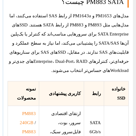
PM883 SATA چیست؟
مدل‌های PM1653 و PM1643a از رابط SAS استفاده می‌کنند، اما
مدل‌هایی مثل PM893 و PM883 از رابط SATA هستند. SSDهای
SATA Enterprise برای سرورهایی مناسب‌اند که کنترلر یا بک‌پلین
آن‌ها SATA/SAS را پشتیبانی می‌کند، اما نیاز به سطح عملکرد و
قابلیت‌های SAS ندارند. در مقابل، SSDهای SAS برای سناریوهای
حرفه‌ای‌تر، کنترلرهای Enterprise، Dual-Port، RAIDهای جدی‌تر و
Workloadهای حساس‌تر انتخاب می‌شوند.
خانواده
نمونه
رابط
کاربری پیشنهادی
SSD
محصولات
ارتقای اقتصادی
PM883
Samsung
SATA
سرور، بوت،
/
240GB
PM883
6Gb/s
فایل‌سرور سبک،
PM883