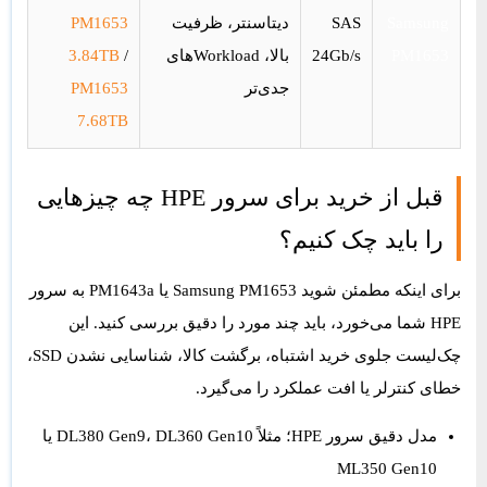
Samsung
SAS
دیتاسنتر، ظرفیت
PM1653
PM1653
24Gb/s
بالا، Workloadهای
/
3.84TB
جدی‌تر
PM1653
7.68TB
قبل از خرید برای سرور HPE چه چیزهایی
را باید چک کنیم؟
برای اینکه مطمئن شوید Samsung PM1653 یا PM1643a به سرور
HPE شما می‌خورد، باید چند مورد را دقیق بررسی کنید. این
چک‌لیست جلوی خرید اشتباه، برگشت کالا، شناسایی نشدن SSD،
خطای کنترلر یا افت عملکرد را می‌گیرد.
مدل دقیق سرور HPE؛ مثلاً DL380 Gen9، DL360 Gen10 یا
ML350 Gen10