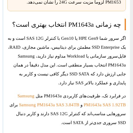
PM1653 لزوماً مزیت سرعت 24G را نشان نمی‌دهد.
چه زمانی PM1643a انتخاب بهتری است؟
اگر سرور شما HPE Gen9 یا Gen10 با کنترلر SAS 12G است و به
یک SSD Enterprise مطمئن برای دیتابیس، ماشین مجازی، RAID،
فایل‌سرور سازمانی یا Workload مداوم نیاز دارید،
Samsung
PM1643a
انتخاب بسیار منطقی است. این مدل دقیقاً در همان
جایی ارزش دارد که SSD SATA دیگر کافی نیست و کاربر به
پایداری و عملکرد بالاتر SAS نیاز دارد.
در فرابرد تک، ظرفیت‌های کاربردی PM1643a مثل
Samsung
PM1643a SAS 1.92TB
و
Samsung PM1643a SAS 3.84TB
برای
سرورهایی مناسب‌اند که کنترلر SAS 12G دارند و کاربر دنبال
SSD سروری جدی‌تر از SATA است.