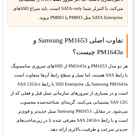
می‌کند، یا کنترلر شما SATA-only است، باید سراغ SSDهای
SATA Enterprise مثل PM893 یا PM883 بروید.
تفاوت اصلی Samsung PM1653 و
PM1643a چیست؟
هر دو مدل PM1653 و PM1643a از SSDهای سروری سامسونگ
با رابط SAS هستند، اما نسل و سطح رابط آن‌ها متفاوت است.
Samsung PM1643a
یک SSD Enterprise با رابط
SAS 12Gb/s
است و در بسیاری از سرورهای سازمانی نسل قبل و فعلی که از
SAS 12G پشتیبانی می‌کنند، گزینه‌ای شناخته‌شده محسوب
می‌شود. در مقابل،
Samsung PM1653
نسل جدیدتر و قوی‌تر
است و با رابط
SAS 24Gb/s
معرفی شده تا در زیرساخت‌های
جدیدتر سرعت و ظرفیت بالاتری ارائه دهد.