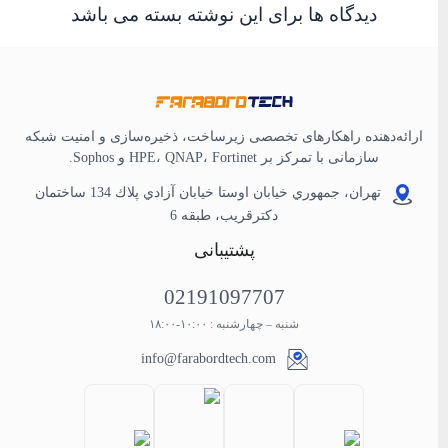
دیدگاه ها برای این نوشته بسته می باشد
ارائه‌دهنده راهکارهای تخصصی زیرساخت، ذخیره‌سازی و امنیت شبکه
سازمانی با تمرکز بر HPE، QNAP، Fortinet و Sophos.
تهران، جمهوري خيابان اوستا خيابان آزادي پلاك 134 ساختمان
دكترقريب، طبقه 6
پشتیبانی
02191097707
شنبه – چهارشنبه : ۱۰:۰۰-۱۸:۰۰
info@farabordtech.com