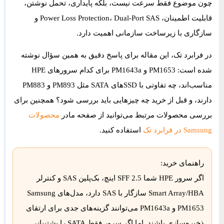
چون موضوع فقط سرعت نیست، بلکه پایداری، تحمل نوشتن،
قابلیت اطمینان، Power Loss Protection، Dual-Port SAS و
سازگاری با زیرساخت سازمانی اهمیت دارد.
در فرابرد تک، این مقاله برای پاسخ دقیق به همین سؤال نوشته
شده است:
PM1653 و PM1643a برای کدام سرورهای HPE
مناسب‌اند، چه تفاوتی با SSDهای SATA مثل PM893 و PM883
دارند، و قبل از خرید چه چیزهایی باید بررسی شود؟
همچنین برای
بررسی محصولات مرتبط می‌توانید از صفحه مادر
محصولات
Samsung در فرابرد تک
استفاده کنید.
راهنمای خرید:
اگر سرور HPE شما SFF 2.5 اینچ، بک‌پلین SAS و کنترلر
Smart Array/HBA سازگار با SAS دارد، مدل‌های Samsung
PM1653 و PM1643a می‌توانند گزینه‌های جدی برای ارتقای
ذخیره‌سازی باشند. اما اگر سرور فقط SATA را پشتیبانی