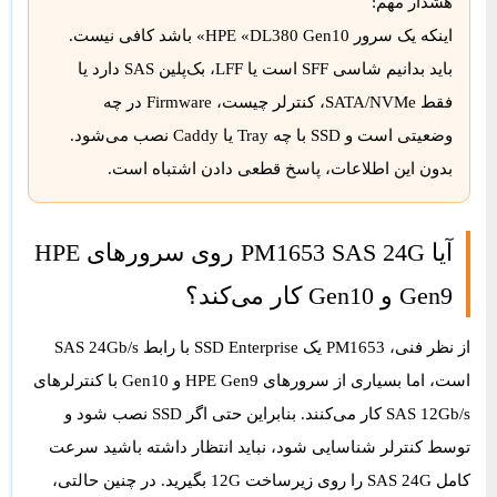
هشدار مهم:
اینکه یک سرور HPE «DL380 Gen10» باشد کافی نیست.
باید بدانیم شاسی SFF است یا LFF، بک‌پلین SAS دارد یا
فقط SATA/NVMe، کنترلر چیست، Firmware در چه
وضعیتی است و SSD با چه Tray یا Caddy نصب می‌شود.
بدون این اطلاعات، پاسخ قطعی دادن اشتباه است.
آیا PM1653 SAS 24G روی سرورهای HPE
Gen9 و Gen10 کار می‌کند؟
از نظر فنی، PM1653 یک SSD Enterprise با رابط SAS 24Gb/s
است، اما بسیاری از سرورهای HPE Gen9 و Gen10 با کنترلرهای
SAS 12Gb/s کار می‌کنند. بنابراین حتی اگر SSD نصب شود و
توسط کنترلر شناسایی شود، نباید انتظار داشته باشید سرعت
کامل SAS 24G را روی زیرساخت 12G بگیرید. در چنین حالتی،