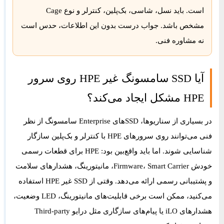
است. باید نسل، شاسی، بک‌پلین، کنترلر و نوع Cage
مشخص باشد. جواب درست بدون این اطلاعات، حدس است
نه مشاوره فنی.
آیا SSD سامسونگ غیر HPE روی سرور
HPE مشکل ایجاد می‌کند؟
در بسیاری از سناریوها، SSDهای Enterprise سامسونگ از نظر
فنی می‌توانند روی سرورهای HPE با کنترلر و بک‌پلین سازگار
شناسایی شوند. اما باید واقع‌بین بود: HPE برای قطعات رسمی
خودش Firmware، Smart Carrier، مانیتورینگ، هشدارهای سلامت
و پشتیبانی رسمی ارائه می‌دهد. وقتی از SSD غیر HPE استفاده
می‌کنید، ممکن است برخی قابلیت‌های مانیتورینگ، LED وضعیت،
هشدارهای iLO یا پیام‌های سازگاری مثل درایو Third-party