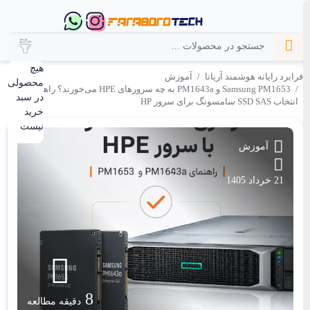
هیچ
فرابرد رایانه هوشمند آریانا
آموزش
محصولی
Samsung PM1653 و PM1643a به چه سرورهای HPE می‌خورند؟ راهنمای
در سبد
انتخاب SSD SAS سامسونگ برای سرور HP
خرید
نیست
آموزش
21 خرداد 1405
8
دقیقه مطالعه