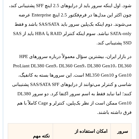
شود. اول اینکه سرور باید از درایوهای
2.5 اینچ SFF
پشتیبانی کند،
چون اکثر این مدل‌ها در فرم‌فکتور 2.5 اینچ Enterprise عرضه
می‌شوند. دوم اینکه بک‌پلین سرور باید SAS/SATA باشد و فقط
SATA-only نباشد. سوم اینکه کنترلر RAID یا HBA باید از SAS
SSD پشتیبانی کند.
در بازار ایران، بیشترین سؤال معمولاً درباره سرورهای
HPE
ProLiant DL380 Gen9
،
DL360 Gen9
،
DL380 Gen10
،
DL360
Gen10
و
ML350 Gen10
است. این سرورها بسته به کانفیگ،
شاسی و کنترلر می‌توانند از درایوهای SAS/SATA SFF پشتیبانی
کنند؛ اما نباید فقط به اسم سرور اکتفا کرد. دو سرور DL380
Gen10 ممکن است از نظر بک‌پلین، کنترلر و Cage کاملاً با هم
فرق داشته باشند.
سرور
امکان استفاده از
نکته مهم