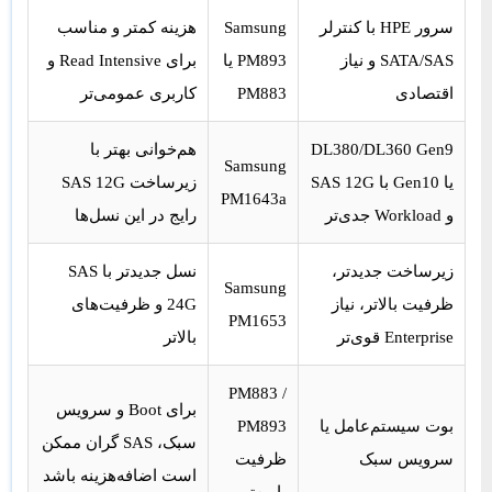
سرور HPE با کنترلر
Samsung
هزینه کمتر و مناسب
SATA/SAS و نیاز
PM893 یا
برای Read Intensive و
اقتصادی
PM883
کاربری عمومی‌تر
DL380/DL360 Gen9
هم‌خوانی بهتر با
Samsung
یا Gen10 با SAS 12G
زیرساخت SAS 12G
PM1643a
و Workload جدی‌تر
رایج در این نسل‌ها
زیرساخت جدیدتر،
نسل جدیدتر با SAS
Samsung
ظرفیت بالاتر، نیاز
24G و ظرفیت‌های
PM1653
Enterprise قوی‌تر
بالاتر
PM883 /
برای Boot و سرویس
بوت سیستم‌عامل یا
PM893
سبک، SAS گران ممکن
سرویس سبک
ظرفیت
است اضافه‌هزینه باشد
پایین‌تر