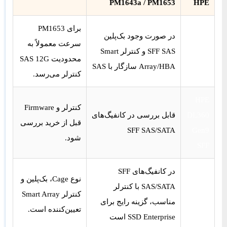
PM1643a / PM1653
HPE
HPE
برای PM1653
در صورت وجود بک‌پلین
DL380
سرعت معمولاً به
SFF SAS و کنترلر Smart
Gen9
محدودیت SAS 12G
Array/HBA سازگار با SAS
SFF
کنترلر می‌رسد.
HPE
کنترلر و Firmware
DL360
قابل بررسی در کانفیگ‌های
قبل از خرید بررسی
SFF SAS/SATA
Gen9
شود.
SFF
HPE
در کانفیگ‌های SFF
نوع Cage، بک‌پلین و
DL380
SAS/SATA با کنترلر
کنترلر Smart Array
Gen10
مناسب، گزینه رایج برای
تعیین‌کننده است.
SFF
SSD Enterprise است