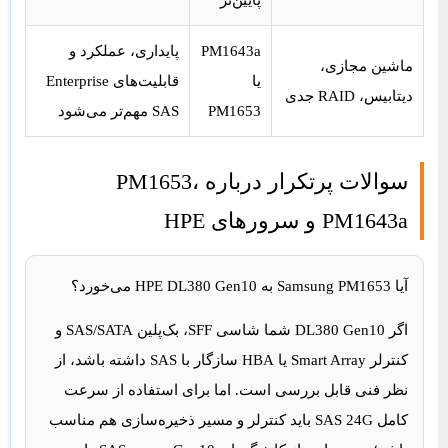
PM1643a
پایداری، عملکرد و
ماشین مجازی،
یا
قابلیت‌های Enterprise
دیتابیس، RAID جدی
PM1653
SAS مهم‌تر می‌شود
سوالات پرتکرار درباره PM1653،
PM1643a و سرورهای HPE
آیا Samsung PM1653 به HPE DL380 Gen10 می‌خورد؟
اگر DL380 Gen10 شما شاسی SFF، بک‌پلین SAS/SATA و
کنترلر Smart Array یا HBA سازگار با SAS داشته باشد، از
نظر فنی قابل بررسی است. اما برای استفاده از سرعت
کامل SAS 24G باید کنترلر و مسیر ذخیره‌سازی هم مناسب