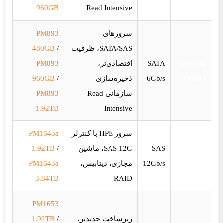
960GB
Read Intensive
سرورهای
PM893
SATA/SAS، ظرفیت
/
480GB
Samsung
SATA
اقتصادی‌تر،
PM893
PM893
6Gb/s
ذخیره‌سازی
/
960GB
سازمانی Read
PM893
1.92TB
Intensive
سرور HPE با کنترلر
PM1643a
Samsung
SAS
SAS 12G، ماشین
/
1.92TB
PM1643a
12Gb/s
مجازی، دیتابیس،
PM1643a
3.84TB
RAID
PM1653
زیرساخت جدیدتر،
/
1.92TB