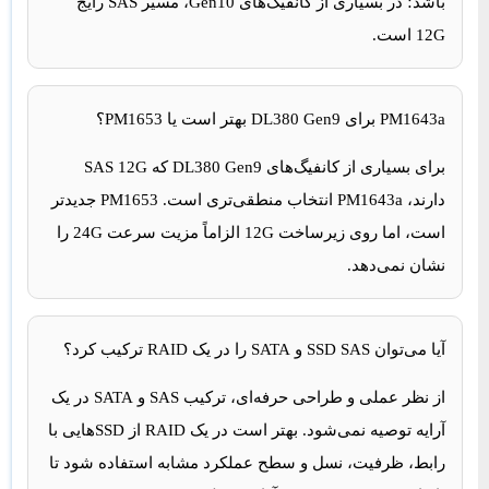
باشد؛ در بسیاری از کانفیگ‌های Gen10، مسیر SAS رایج
12G است.
PM1643a برای DL380 Gen9 بهتر است یا PM1653؟
برای بسیاری از کانفیگ‌های DL380 Gen9 که SAS 12G
دارند، PM1643a انتخاب منطقی‌تری است. PM1653 جدیدتر
است، اما روی زیرساخت 12G الزاماً مزیت سرعت 24G را
نشان نمی‌دهد.
آیا می‌توان SSD SAS و SATA را در یک RAID ترکیب کرد؟
از نظر عملی و طراحی حرفه‌ای، ترکیب SAS و SATA در یک
آرایه توصیه نمی‌شود. بهتر است در یک RAID از SSDهایی با
رابط، ظرفیت، نسل و سطح عملکرد مشابه استفاده شود تا