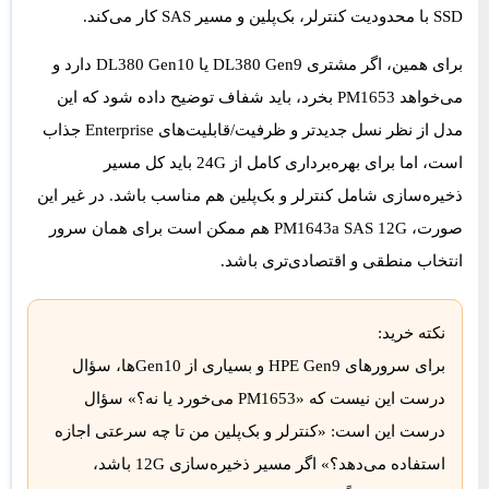
SSD با محدودیت کنترلر، بک‌پلین و مسیر SAS کار می‌کند.
برای همین، اگر مشتری DL380 Gen9 یا DL380 Gen10 دارد و
می‌خواهد PM1653 بخرد، باید شفاف توضیح داده شود که این
مدل از نظر نسل جدیدتر و ظرفیت/قابلیت‌های Enterprise جذاب
است، اما برای بهره‌برداری کامل از 24G باید کل مسیر
ذخیره‌سازی شامل کنترلر و بک‌پلین هم مناسب باشد. در غیر این
صورت، PM1643a SAS 12G هم ممکن است برای همان سرور
انتخاب منطقی و اقتصادی‌تری باشد.
نکته خرید:
برای سرورهای HPE Gen9 و بسیاری از Gen10ها، سؤال
درست این نیست که «PM1653 می‌خورد یا نه؟» سؤال
درست این است: «کنترلر و بک‌پلین من تا چه سرعتی اجازه
استفاده می‌دهد؟» اگر مسیر ذخیره‌سازی 12G باشد،