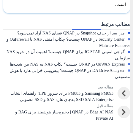
است.
مطالب مرتبط
چرا بعد از حذف Snapshot در QNAP فضای NAS آزاد نمی‌شود؟
Security Center در QNAP چیست؟ چکاپ امنیتی NAS با QuFirewall و
Malware Remover
گواهی امنیتی JC-STAR برای QNAP چیست؟ اهمیت آن در خرید NAS
سازمانی
QuWAN Express در QNAP چیست؟ بکاپ NAS به NAS بین شعبه‌ها
DA Drive Analyzer در QNAP چیست؟ پیش‌بینی خرابی هارد با هوش
مصنوعی
مقاله بعد
Samsung PM893 و PM883 برای سرور HPE؛ راهنمای انتخاب
SSD SATA Enterprise به‌جای هارد SAS و SSD معمولی
مقاله قبل
Edge AI NAS در QNAP | ذخیره‌ساز هوشمند برای RAG و
Private AI