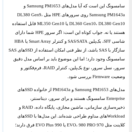
سامسونگ
این است که آیا مدل‌های
Samsung PM1653
و
Samsung PM1643a
روی سرورهای HPE مثل
،
DL380 Gen9
DL380 Gen10
،
DL360 Gen10
یا
ML350 Gen10
قابل استفاده
هستند یا نه. جواب کوتاه این است: اگر سرور HPE شما دارای
شاسی SFF، بک‌پلین SAS/SATA و کنترلر Smart Array یا HBA
سازگار با SAS باشد، از نظر فنی امکان استفاده از SSDهای SAS
سامسونگ وجود دارد؛ اما این موضوع باید بر اساس مدل دقیق
سرور، نسل سرور، نوع بک‌پلین، کنترلر RAID، فرم‌فکتور و
وضعیت Firmware بررسی شود.
مدل‌های
Samsung PM1653
و
PM1643a
از خانواده SSDهای
Enterprise سامسونگ هستند و برای سرور، دیتاسنتر،
ذخیره‌سازی سازمانی، ماشین مجازی، پایگاه داده، RAID و
Workloadهای مداوم طراحی شده‌اند. این مدل‌ها با SSDهای
کلاینت مثل 970 EVO، 980 PRO یا 990 EVO Plus فرق دارند؛