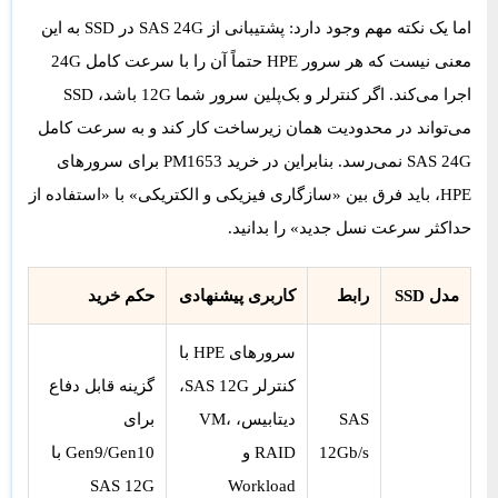
اما یک نکته مهم وجود دارد: پشتیبانی از SAS 24G در SSD به این
معنی نیست که هر سرور HPE حتماً آن را با سرعت کامل 24G
اجرا می‌کند. اگر کنترلر و بک‌پلین سرور شما 12G باشد، SSD
می‌تواند در محدودیت همان زیرساخت کار کند و به سرعت کامل
SAS 24G نمی‌رسد. بنابراین در خرید PM1653 برای سرورهای
HPE، باید فرق بین «سازگاری فیزیکی و الکتریکی» با «استفاده از
حداکثر سرعت نسل جدید» را بدانید.
مدل SSD
رابط
کاربری پیشنهادی
حکم خرید
سرورهای HPE با
کنترلر SAS 12G،
گزینه قابل دفاع
Samsung
SAS
دیتابیس، VM،
برای
PM1643a
12Gb/s
RAID و
Gen9/Gen10 با
SAS 12G
Workload