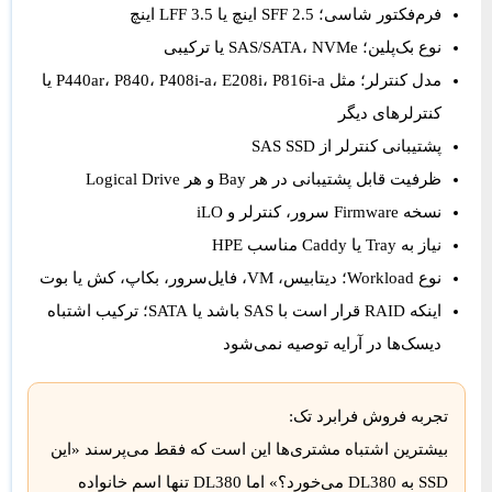
فرم‌فکتور شاسی؛ SFF 2.5 اینچ یا LFF 3.5 اینچ
نوع بک‌پلین؛ SAS/SATA، NVMe یا ترکیبی
مدل کنترلر؛ مثل P440ar، P840، P408i-a، E208i، P816i-a یا
کنترلرهای دیگر
پشتیبانی کنترلر از SAS SSD
ظرفیت قابل پشتیبانی در هر Bay و هر Logical Drive
نسخه Firmware سرور، کنترلر و iLO
نیاز به Tray یا Caddy مناسب HPE
نوع Workload؛ دیتابیس، VM، فایل‌سرور، بکاپ، کش یا بوت
اینکه RAID قرار است با SAS باشد یا SATA؛ ترکیب اشتباه
دیسک‌ها در آرایه توصیه نمی‌شود
تجربه فروش فرابرد تک:
بیشترین اشتباه مشتری‌ها این است که فقط می‌پرسند «این
SSD به DL380 می‌خورد؟» اما DL380 تنها اسم خانواده