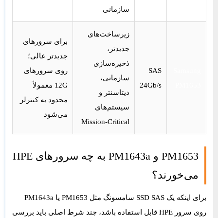
سازمانی
زیرساخت‌های
برای سرورهای
جدیدتر،
جدیدتر عالی؛
ذخیره‌سازی
Samsung
SAS
روی سرورهای
سازمانی،
PM1653
24Gb/s
12G معمولاً
دیتاسنتر و
محدود به کنترلر
سیستم‌های
می‌شود
Mission-Critical
PM1653 و PM1643a به چه سرورهای HPE
می‌خورند؟
برای اینکه یک SSD SAS سامسونگ مثل PM1653 یا PM1643a
روی سرور HPE قابل استفاده باشد، چند شرط اصلی باید بررسی