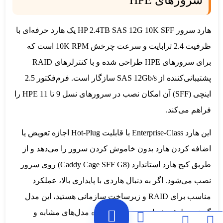
هارد سرور HP 2.4TB SAS 12G 10K SFF
یک هارد حرفه‌ای با
ظرفیت 2.4 ترابایت و سرعت چرخش 10K RPM است که
برای سرورهای HPE طراحی شده و با کنترلرهای RAID
پشتیبانی‌کننده از SAS 12Gb/s سازگار است. فرم‌فکتور 2.5
اینچی (SFF) آن امکان نصب در سرورهای نسل 9 تا 11 HPE را
فراهم می‌کند.
این هارد Enterprise-Class با قابلیت
Hot-Plug
اجازه تعویض یا
اضافه کردن هارد بدون خاموش کردن سرور را می‌دهد و از
طریق کیج هارد استاندارد (Caddy Cage SFF G8) روی سرور
نصب می‌شود. اگر به دنبال هاردی با پایداری بالا، عملکرد
مناسب برای RAID و زیرساخت سازمانی هستید، این مدل
گزینه مطمئن شماست. برای مشاهده مدل‌های مشابه و