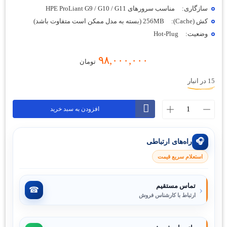
سازگاری:
مناسب سرورهای HPE ProLiant G9 / G10 / G11
کش (Cache):
256MB (بسته به مدل ممکن است متفاوت باشد)
وضعیت:
Hot-Plug
۹۸,۰۰۰,۰۰۰
تومان
15 در انبار
هارد
افزودن به سبد خرید
سرور
HP
2.4TB
🎧
راه‌های ارتباطی
SAS
استعلام سریع قیمت
12G
10K
SFF
تماس مستقیم
‹
☎
عدد
ارتباط با کارشناس فروش