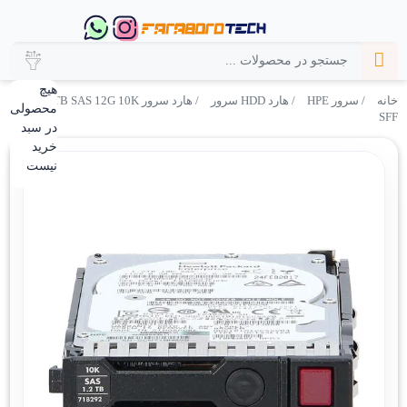
هیچ
خانه
/
سرور HPE
/
هارد HDD سرور
/ هارد سرور HP 2.4TB SAS 12G 10K
محصولی
SFF
در سبد
خرید
نیست