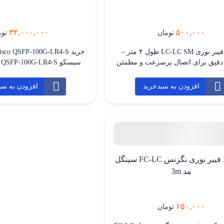
۳۲,۰۰۰,۰۰۰
۵۰۰,۰۰۰
تومان
توم
کابل فیبر نوری LC-LC SM طول ۴ متر –
 دقیق برای اتصال پرسرعت و مطمئن
کابل LC-LC SM طول ۴ متر یکی از مهم‌ترین
ت پسیو در زیرساخت شبکه‌های فیبر
ارتباطات 100GbE
افزودن به سبدخرید
افزودن به سب
سوب می‌شود. این کابل برای انتقال
 سرعت بالا در فواصل طولانی طراحی
کیلومتر استفاده می‌شود. ای
ناسب استفاده در دیتاسنترها، مراکز
مخابراتی، شبکه‌های […]
بین رک‌ها، ارتباط بین ساختمان‌
مناسب است که [
پچ کورد فیبر نوری نگزنس FC-LC سینگل
مد 3m
۶۵۰,۰۰۰
تومان