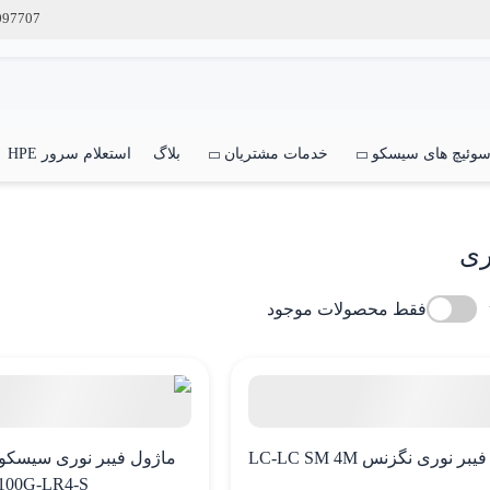
097707
وئیچ های سیسکو
خدمات مشتریان
بلاگ
استعلام سرور HPE
ری
فقط محصولات موجود
ر نوری نگزنس LC-LC SM 4M
100G-LR4-S