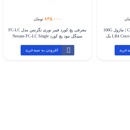
۸۳۵,۰۰۰
ان
تومان
خرید Cisco QSFP-100G-LR4-S | ماژول 100G
معرفی پچ کورد فیبر نوری نگزنس مدل FC-LC
سیسکو LR4 Cisco QSFP-100G-LR4-S یک
سینگل مود پچ کورد Nexans FC-LC Single
ماژول فیبر نوری حرفه‌ای از نوع QSFP28 برای
Mode 10m یک کابل فیبر نوری با اتصال FC به
 است که روی فیبر نوری
LC و طراحی سینگل مود (Single Mode) است
دخرید
افزودن به سبدخرید
Single-Mode با کانکتور Duplex LC تا فاصله 10
که برای اتصالات پرسرعت و پایدار در
ن ماژول برای
شبکه‌های مخابراتی و دیتاسنترها به کار می‌رود.
شبکه‌های دیتاسنتر، Core، Backbone، ارتباط
این کابل 10 متری، دارای روکش LSZH بوده
ها و سناریوهایی
[…]
…]