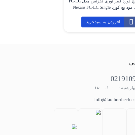
معرفی پچ کورد فیبر نوری نگزنس مدل FC-LC
سینگل مود پچ کورد Nexans FC-LC Single
Mode 3m یک کابل فیبر نوری با اتصال FC به
LC و طراحی سینگل مود (Single Mode) است
افزودن به سبدخرید
رای اتصالات پرسرعت و پایدار در
مخابراتی و دیتاسنترها به کار می‌رود.
این کابل 3 متری، دارای روکش LSZH بوده
[…]
نی
021910
ه : ۱۰:۰۰-۱۸:۰۰
info@farabordtech.