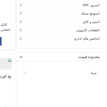
سرور HPE
سوئیچ شبکه
سیم و کابل
انتخابی
قطعات کامپیوتر
ماشین های اداری
تجهیزا
نوری مح
داده با
شده و م
محدوده قیمت
برند