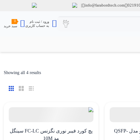
info@farabordtech.com
02191
0
ورود / ثبت نام
به حساب کاربری
سبد خرید
ted
Showing all 4 results
by
est
ماژول فیبر نوری سیسکو مدل QSFP-
پچ کورد فیبر نوری نگزنس FC-LC سینگل
مد 10M