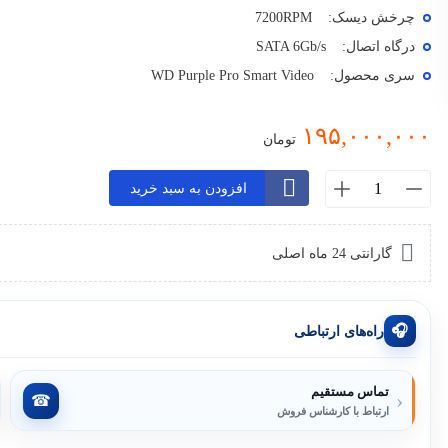
چرخش دیسک:
7200RPM
درگاه اتصال:
SATA 6Gb/s
سری محصول:
WD Purple Pro Smart Video
۱۹۵,۰۰۰,۰۰۰
تومان
هارد
افزودن به سبد خرید
دیسک
اینترنال
وسترن
گارانتی 24 ماه اصلی
دیجیتال
مدل
Purple
🎧
راه‌های ارتباطی
Pro
ظرفیت
تماس مستقیم
‹
22
☎
ارتباط با کارشناس فروش
ترابایت
عدد