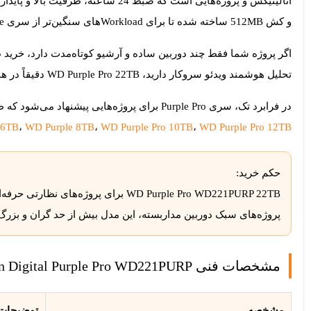
آنالیتیکس و پروژه‌هایی است که ضبط 24 ساعته، ظرفیت بالا و پایداری طولانی‌مدت برایشان حیاتی است. این مدل از سری
و کش
512MB
ساخته شده تا برای Workloadهای سنگین‌تر از سری Purple معمولی آماده باشد.
تحلیل هوشمند ویدئو سروکار دارید،
WD Purple Pro 22TB
دقیقاً در ه
در
فرابرد تک
، سری Purple Pro برای پروژه‌هایی پیشنهاد می‌شود که ظرفیت، Workload، پایداری و کارکرد 24 ساعته واقعاً مهم است. اگر هنوز در انتخاب ظرفیت مطمئن نیستید، مدل‌های پایین‌تر مثل
6TB
،
WD Purple 8TB
،
WD Purple Pro 10TB
،
WD Purple Pro 12TB
حکم خرید:
پروژه‌های سبک دوربین مداربسته، این مدل بیش از حد گران و بزرگ است؛ در آن حالت ظر
مشخصات فنی Western Digital Purple Pro WD221PURP ظرفیت 22 ترابایت
مشخصه
توضیحات