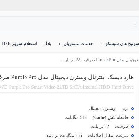
وئیچ های سیسکو
خدمات مشتریان
بلاگ
استعلام سرور HPE
Pur ظرفیت 22 ترابایت
هارد دیسک اینترنال وسترن دیجیتال مدل Purple Pro ظرفیت 22 ترابایت
WD Purple Pro Smart Video 22TB SATA Internal HDD Hard Drive
برند:
وسترن دیجیتال
حافظه کش (Cache):
512 مگابایت
ظرفیت:
22 ترابایت
سرعت انتقال اطلاعات:
265 مگابایت بر ثانیه