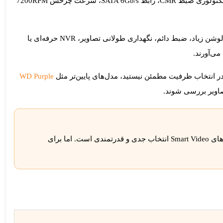
تکنولوژی ضبط
CMR
، رابط
SATA 6Gb/s
، سرعت چرخش
7200RPM
اگر پروژه شما فقط چند دوربین ساده و آرشیو کوتاه‌مدت دارد، خرید ظرفیت 22 ترابایت احتمالاً زیاده‌روی است. اما اگر با تعداد دوربین بالا، رزولوشن زیاد، ضبط دائم، نگهداری طولانی تصاویر، NVR حرفه‌ای یا
می‌آورند.
WD Purple
صاویر بررسی شوند.
WD Purple Pro WD221PURP 22TB برای پروژه‌های نظارتی حرفه‌ای، NVRهای ظرفیت‌بالا، آرشیو طولانی تصاویر، تحلیل ویدئویی و سیستم‌های Smart Video انتخاب جدی و قدرتمندی است. اما برای