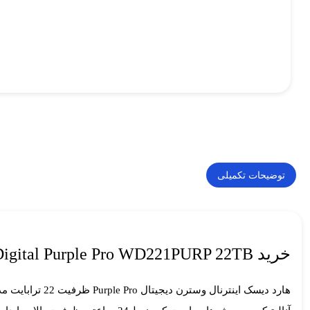
توضیحات تکمیلی
خرید Western Digital Purple Pro WD221PURP 22TB | هارد Surveillance وسترن دیجیتال CMR
هارد دیسک اینترنال وسترن دیجیتال Purple Pro ظرفیت 22 ترابایت مدل WD221PURP