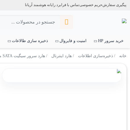
پیگیری سفارش
حریم خصوصی
تماس با فرابرد رایانه هوشمند آریانا
خرید سرور HP
امنیت و فایروال
ذخیره سازی طالاعات
س
خانه
/
ذخیره‌سازی اطلاعات
/
هارد اینترنال
/ هارد سرور سیگیت SATA مدل Seagate EXOS ST8000NM017B ظرفیت 8 ترابایت