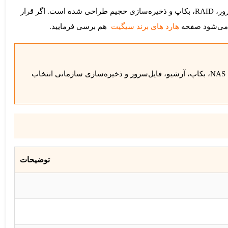
است؛ یعنی برای کاربری سبک خانگی ساخته نشده، بلکه برای سناریوهای جدی‌تر مثل دیتاسنتر، فایل‌سرور، RAID، بکاپ و ذخیره‌سازی حجیم طراحی شده است. اگر قرار
د می‌شود صفحه
هارد های برند سیگیت
هم برسی فرمایید.
Seagate Exos ST8000NM017B یک هارد Enterprise ظرفیت 8 ترابایت با رابط SATA، کش 256MB و سرعت 7200RPM است که برای سرور، NAS، بکاپ، آرشیو، فایل‌سرور و ذخیره‌سازی سازمانی انتخاب
توضیحات