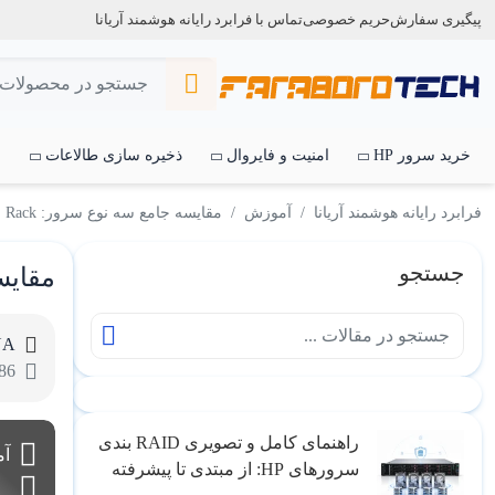
پیگیری سفارش
حریم خصوصی
تماس با فرابرد رایانه هوشمند آریانا
خرید سرور HP
امنیت و فایروال
ذخیره سازی طالاعات
س
فرابرد رایانه هوشمند آریانا
آموزش
مقایسه جامع سه نوع سرور: Blade، Rack و Tower
جستجو
مقایسه ج
NA
86
راهنمای کامل و تصویری RAID بندی
آ
سرورهای HP: از مبتدی تا پیشرفته