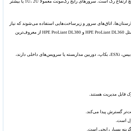
مشخص می‌شود. هر 1U برابر با 1.75 اینچ ارتفاع رک است. سرورهای رایج رک‌مونت معمولاً 1U، 2U یا بیشتر
ی، بیمارستان‌ها، اتاق‌های سرور و زیرساخت‌هایی استفاده می‌شوند که نیاز
مثل
HPE ProLiant DL360
و
HPE ProLiant DL380
از معروف‌ترین
برای کسب‌وکارهایی که چندین سرویس مثل فایل‌سرور، نرم‌افزار مالی، CRM، دیتابیس، ESXi، بکاپ، دوربین مداربسته یا سرویس‌های داخلی دارند،
‌تر گسترش پیدا می‌کند.
رل است.