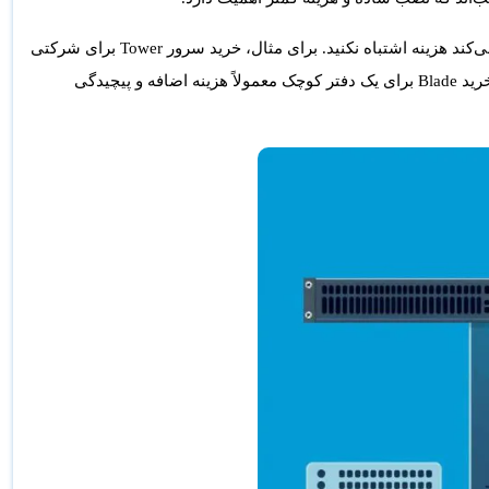
دارید، دانستن تفاوت Rack، Blade و Tower کمک می‌کند هزینه اشتباه نکنید. برای مثال، خرید سرور Tower برای شرکتی
که قرار است چند سرور در رک داشته باشد انتخاب ضعیفی است. از طرف دیگر، خرید Blade برای یک دفتر کوچک معمولاً هزینه اضافه و پیچیدگی