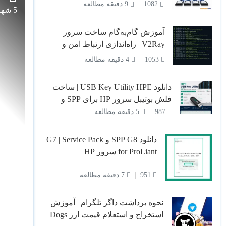
1082
9 دقیقه مطالعه
5 شهریور 1403
آموزش گام‌به‌گام ساخت سرور
V2Ray | راه‌اندازی ارتباط امن و
پرسرعت
1053
4 دقیقه مطالعه
دانلود USB Key Utility HPE | ساخت
فلش بوتیبل سرور HP برای SPP و
Intelligent Provisioning
987
5 دقیقه مطالعه
دانلود SPP G8 و G7 | Service Pack
for ProLiant سرور HP
951
7 دقیقه مطالعه
نحوه برداشت داگز تلگرام | آموزش
استخراج و استعلام قیمت ارز Dogs