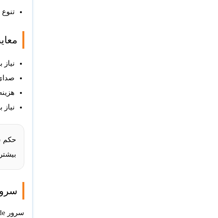
تنوع ب
معایب
نیاز ب
صدای 
هزینه
نیاز 
حکم س
بیشتر پروژه‌
سرور Blade 
سرور Blade