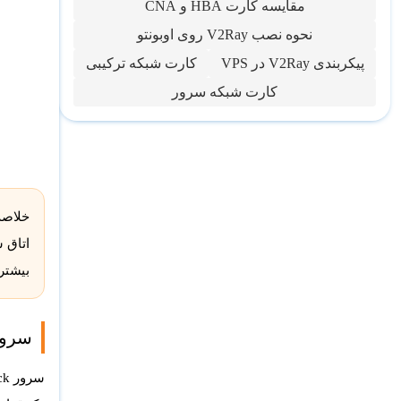
مقایسه کارت HBA و CNA
نحوه نصب V2Ray روی اوبونتو
پیکربندی V2Ray در VPS
کارت شبکه ترکیبی
کارت شبکه سرور
خلاصه
بیشتر کسب‌وکا
سرور Rack چ
سرور Rack