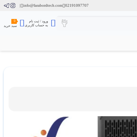
info@farabordtech.com
02191097707
0
ورود / ثبت نام
به حساب کاربری
سبد خرید