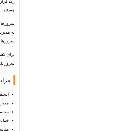
رک قرار م
هستند.
به مدیری
سرورهای Rack هس
سرور Rack معمولاً انتخاب حرفه‌ای‌تر و آینده‌دارتر از Tower است.
مزایای
استفا
مدیری
مناسب
خنک‌س
مناس