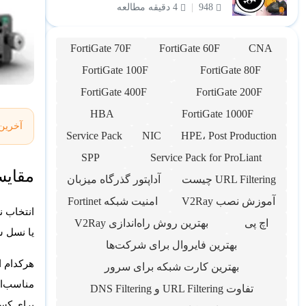
948
4 دقیقه مطالعه
FortiGate 70F
FortiGate 60F
CNA
FortiGate 100F
FortiGate 80F
FortiGate 400F
FortiGate 200F
HBA
FortiGate 1000F
آخرین
Service Pack
NIC
HPE، Post Production
SPP
Service Pack for ProLiant
مقایسه سرور Rack، Blade و r
URL Filtering چیست
آداپتور گذرگاه میزبان
آموزش نصب V2Ray
امنیت شبکه Fortinet
اچ پی
بهترین روش راه‌اندازی V2Ray
یا نسل س
بهترین فایروال برای شرکت‌ها
هرکدام 
بهترین کارت شبکه برای سرور
مناسب‌ا
تفاوت URL Filtering و DNS Filtering
برای کسب